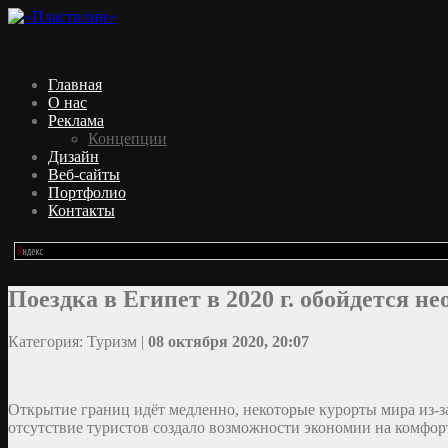
Главная
О нас
Реклама
Концепции
Дизайн
Веб-сайты
Портфолио
Контакты
Поездка в Египет в 2020 г. обойдется н
Категория: Туризм |
08 октября 2020, 20:07
Открытие границ идёт медленно, некоторые курорты мира из-з
отсутствие туристов создало возможности экономии на комфор