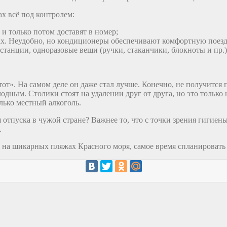
х всё под контролем:
 и только потом доставят в номер;
сках. Неудобно, но кондиционеры обеспечивают комфортную поезд
танции, одноразовые вещи (ручки, стаканчики, блокноты и пр.)
тот». На самом деле он даже стал лучше. Конечно, не получится 
олодным. Столики стоят на удалении друг от друга, но это тольк
олько местный алкоголь.
 отпуска в чужой стране? Важнее то, что с точки зрения гигиен
.
и на шикарных пляжах Красного моря, самое время спланироват