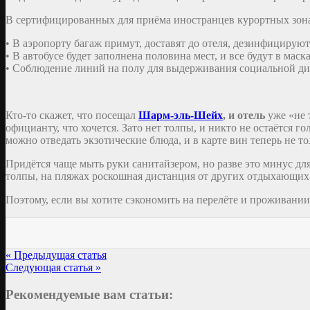
В сертифицированных для приёма иностранцев курортных зона
• В аэропорту багаж примут, доставят до отеля, дезинфицируют
• В автобусе будет заполнена половина мест, и все будут в ма
• Соблюдение линий на полу для выдерживания социальной дис
Кто-то скажет, что посещал
Шарм-эль-Шейх
, и отель
уже «не 
официанту, что хочется. Зато нет толпы, и никто не остаётся г
можно отведать экзотические блюда, и в карте вин теперь не т
Придётся чаще мыть руки санитайзером, но разве это минус для
толпы, на пляжах роскошная дистанция от других отдыхающих
Поэтому, если вы хотите сэкономить на перелёте и проживани
« Предыдущая статья
Следующая статья »
Рекомендуемые вам статьи: