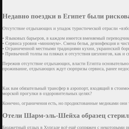
Недавно
поездки в Египет
были рискова
Отсутствие отдыхающих и упадок туристической отрасли «взбо
• Языковых барьеров, в каждом имеется вменяемый переводчик
• Сервиса уровня «минимум». Смена белья, дезинфекция и чис
• Ограниченной местными традициями кухни, украинский бор
• Привычной толпы на пляжах и отсутствия шезлонгов, как и с
Пережив отсутствие отдыхающих, власти Египта основательно в
проживание, отдыхающих ждут сюрпризы сервиса, ранее недос
Как вам обязательный трансфер в аэропорт, входящий в стоим
морской прогулки в оздоровительных целях?
Конечно, ограничения есть, но продиктованные медиками они 
Отели Шарм-эль-Шейха
образец стери
Бюджетный отдых в Хургаде всё ещё сопряжен с некоторыми ри