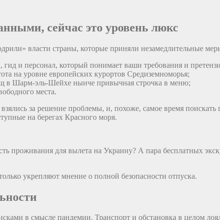
нными, сейчас это уровень люкс
дрили» власти страны, которые приняли незамедлительные меры.
, гид и персонал, который понимает ваши требования и претенз
тота на уровне европейских курортов Средиземноморья;
щ в Шарм-эль-Шейхе нынче привычная строчка в меню;
вободного места.
зялись за решение проблемы, и, похоже, самое время поискать 
тупные на берегах Красного моря.
ость проживания для вылета на Украину? А пара бесплатных экс
только укрепляют мнение о полной безопасности отпуска.
льности
сками в смысле пандемии. Транспорт и обстановка в целом лоял