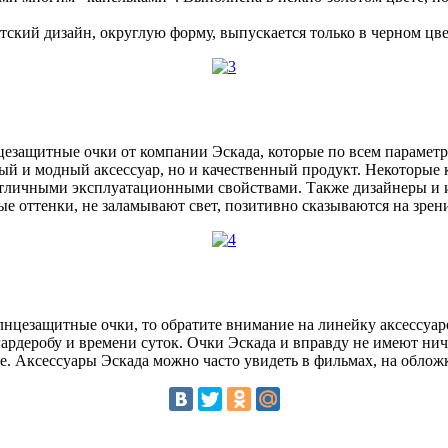
тский дизайн, округлую форму, выпускается только в черном цве
цезащитные очки от компании Эскада, которые по всем параметр
ьный и модный аксессуар, но и качественный продукт. Некоторы
 отличными эксплуатационными свойствами. Также дизайнеры и 
е оттенки, не заламывают свет, позитивно сказываются на зрени
лнцезащитные очки, то обратите внимание на линейку аксессуар
ардеробу и времени суток. Очки Эскада и вправду не имеют нич
е. Аксессуары Эскада можно часто увидеть в фильмах, на обло