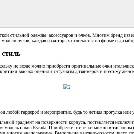
кой стильной одежды, аксессуаров и очков. Многим бренд извес
модели очков, каждая из которых отличается по форме и дизайн
 стиль
кольку не везде можно приобрести оригинальные очки итальянск
 критики высоко оценили энтузиазм дизайнеров и поэтому женс
под любой гардероб и мероприятие, будь то летняя прогулка или
ильный градиент на поверхности корпуса, поставляется исключи
ая модель очков Escada. Приобрести эти очки можно в тигровом 
и многим «капельками». Выполнена в нежно-золотом цвете, подо