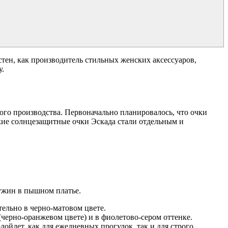
тен, как производитель стильных женских аксессуаров,
у.
ого производства. Первоначально планировалось, что очки
кие солнцезащитные очки Эскада стали отдельным и
 ужин в пышном платье.
тельно в черно-матовом цвете.
(черно-оранжевом цвете) и в фиолетово-сером оттенке.
йдет, как для ежедневных прогулок, так и для строго,