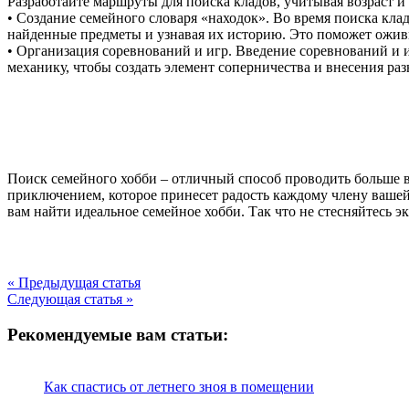
Разработайте маршруты для поиска кладов, учитывая возраст и
• Создание семейного словаря «находок». Во время поиска кла
найденные предметы и узнавая их историю. Это поможет оживи
• Организация соревнований и игр. Введение соревнований и 
механику, чтобы создать элемент соперничества и внесения раз
Поиск семейного хобби – отличный способ проводить больше в
приключением, которое принесет радость каждому члену вашей
вам найти идеальное семейное хобби. Так что не стесняйтесь 
« Предыдущая статья
Следующая статья »
Рекомендуемые вам статьи:
Как спастись от летнего зноя в помещении