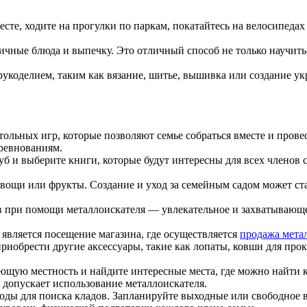
сте, ходите на прогулки по паркам, покатайтесь на велосипеда
личные блюда и выпечку. Это отличный способ не только научить
укоделием, таким как вязание, шитье, вышивка или создание ук
ольных игр, которые позволяют семье собраться вместе и прове
ревнованиям.
и выберите книги, которые будут интересны для всех членов с
вощи или фрукты. Создание и уход за семейным садом может ст
в при помощи металлоискателя — увлекательное и захватывающее
является посещение магазина, где осуществляется
продажа мета
приобрести другие аксессуары, такие как лопаты, ковши для про
ющую местность и найдите интересные места, где можно найти к
 допускает использование металлоискателя.
ды для поиска кладов. Запланируйте выходные или свободное вр