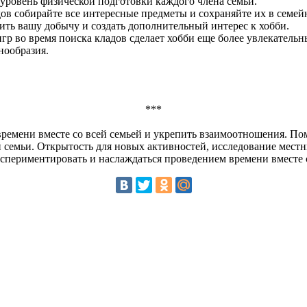
 уровень физической подготовки каждого члена семьи.
дов собирайте все интересные предметы и сохраняйте их в семейн
ть вашу добычу и создать дополнительный интерес к хобби.
игр во время поиска кладов сделает хобби еще более увлекател
нообразия.
***
ремени вместе со всей семьей и укрепить взаимоотношения. По
 семьи. Открытость для новых активностей, исследование мест
экспериментировать и наслаждаться проведением времени вместе