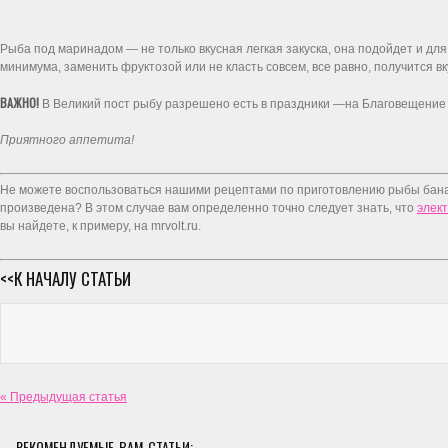
Рыба под маринадом ― не только вкусная легкая закуска, она подойдет и для 
минимума, заменить фруктозой или не класть совсем, все равно, получится вк
ВАЖНО!
В Великий пост рыбу разрешено есть в праздники ―на Благовещение (в
Приятного аппетита!
Не можете воспользоваться нашими рецептами по приготовлению рыбы баналь
произведена? В этом случае вам определенно точно следует знать, что
элек
вы найдете, к примеру, на mrvolt.ru.
<<К НАЧАЛУ СТАТЬИ
« Предыдущая статья
РЕКОМЕНДУЕМЫЕ ВАМ СТАТЬИ: