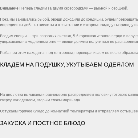
Внимание!
Теперь следим за двумя сковородками ― рыбной и овощной.
Пока мы занимались рыбой, овощи доходили до кондиции, будем превращать и
ингредиенты добавят кислоты и в сочетании с сахаром придадут маринаду пи
Вводим специи ― три лавровых листика, 5-6 горошков черного перца и пару 
удерживаем на медленном огне ― овощи должны получиться не распаренными
Рыба при этом находится под контролем, переворачиваем ее после образован
КЛАДЕМ НА ПОДУШКУ, УКУТЫВАЕМ ОДЕЯЛОМ
На дно лотка выливаем и равномерно распределяем половину готового кипя
сверху, как одеялом, вторым слоем маринада.
Остужаем горячее блюдо до комнатной температуры и отправляем остывшее в
ЗАКУСКА И ПОСТНОЕ БЛЮДО