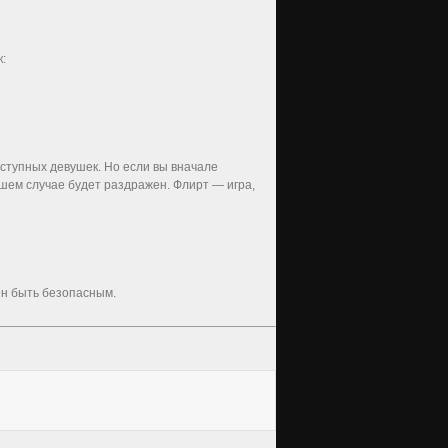
:
ступных девушек. Но если вы вначале
шем случае будет раздражен. Флирт — игра,
ен быть безопасным.