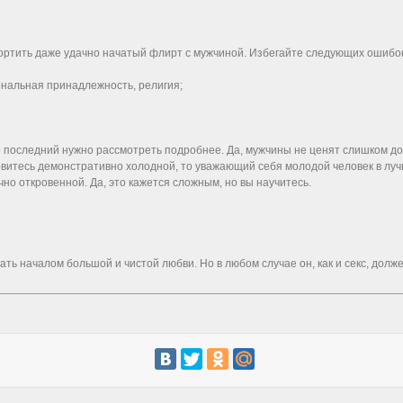
портить даже удачно начатый флирт с мужчиной. Избегайте следующих ошибок
иональная принадлежность, религия;
о последний нужно рассмотреть подробнее. Да, мужчины не ценят слишком до
овитесь демонстративно холодной, то уважающий себя молодой человек в луч
но откровенной. Да, это кажется сложным, но вы научитесь.
ь началом большой и чистой любви. Но в любом случае он, как и секс, долж