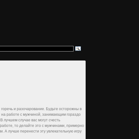
 горечь и разочарование. Будьте осторожны в
т на работе с мужчиной, занимающим гораздо
В лучшем случае вас могут счесть
работе, то делайте это с мужчинами, примерно
. А лучше перенести эту увлекательную игру