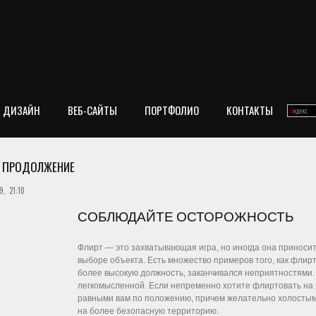
ДИЗАЙН
ВЕБ-САЙТЫ
ПОРТФОЛИО
КОНТАКТЫ
. ПРОДОЛЖЕНИЕ
, 21:10
СОБЛЮДАЙТЕ ОСТОРОЖНОСТЬ
Флирт — это захватывающая игра, но иногда она приносит
выборе объекта. Есть множество примеров того, как флир
более высокую должность, заканчивался неприятностями. 
легкомысленной. Если непременно хотите флиртовать на 
равными вам по положению, причем желательно холостыми
на более безопасную территорию.