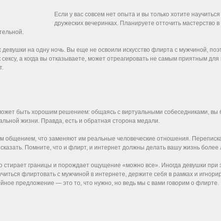
Если у вас совсем нет опыта и вы только хотите научитьс
дружеских вечеринках. Планируете отточить мастерство в 
тельной.
х девушки на одну ночь. Вы еще не освоили искусство флирта с мужчиной, п
 сексу, а когда вы отказываете, может отреагировать не самым приятным для
т.
может быть хорошим решением: общаясь с виртуальными собеседниками, вы 
альной жизни. Правда, есть и обратная сторона медали.
м общением, что заменяют им реальные человеческие отношения. Переписка в
 сказать. Помните, что и флирт, и интернет должны делать вашу жизнь более л
стирает границы и порождает ощущение «можно все». Иногда девушки при эт
учиться флиртовать с мужчиной в интернете, держите себя в рамках и игнор
ойное предложение — это то, что нужно, но ведь мы с вами говорим о флирте.