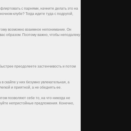
я флиртовать с парнями, начните делать это на
ночном клубе? Тогда идите туда с подругой,
оэтому возможно взаимное непонимание. Он
 вас образом. Поэтому важно, чтобы неподалеку
быстрее преодолеете застенчивость и потом
 скайпе у них безумно увлекательная, а
егкой и приятной, а не обеднять ее.
ом позволяют себе то, на что никогда не
ируйте непристойные предложения. Конечно,