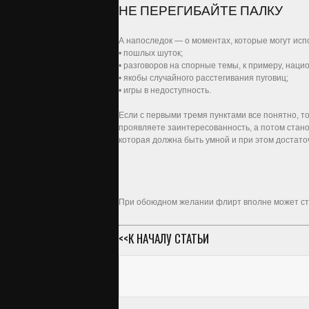
НЕ ПЕРЕГИБАЙТЕ ПАЛКУ
А напоследок — о моментах, которые могут ис
• пошлых шуток;
• разговоров на спорные темы, к примеру, нац
• якобы случайного расстегивания пуговиц;
• игры в недоступность.
Если с первыми тремя пунктами все понятно, т
проявляете заинтересованность, а потом стан
которая должна быть умной и при этом достаточ
При обоюдном желании флирт вполне может стат
<<К НАЧАЛУ СТАТЬИ