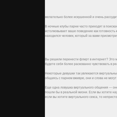
желательно более искушенной и очень рассуди
В ночные клубы парни часто приходят в поиска
истолковывает ваше поведение как готовность к
находился человек, который за вами присмотри
Вы решили перенести флирт в интернет? Это 
будете себя более раскованно чувствовать в ре
Некоторые девушки так увлекаются виртуальны
общаясь с парнем вживую, они и слова не могут
Еще одна ловушка виртуального общения — оно 
пошли бы в реальной жизни. Если вы хотите на
если вы хотите виртуального секса, то неприст