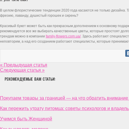
В целом флористические тенденции 2020 года касаются не только дизайна. Та
фрезию, лаванду, душистый горошек и сирень?
Красивый букет может быть как прекрасным дополнением к основному подарку
рекомендуется все же выбирать качественные цветы, которые простоят долго
трендам можно в компании
family-flowers.com.ua/
. Здесь работают специалис
неповторим, а над его созданием работают специалисты, которые принимают 
« Предыдущая статья
Следующая статья »
РЕКОМЕНДУЕМЫЕ ВАМ СТАТЬИ:
Покупаем товары за границей — на что обратить внимание
Как пережить утрату питомца: советы психологов и владел
Учимся быть Женщиной