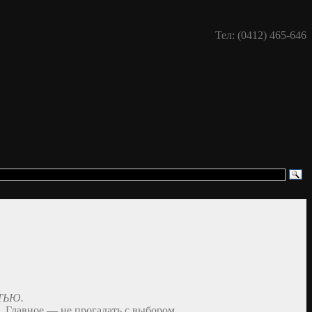
Тел: (0412) 465-646
ТЬЮ.
л. Главное — не прогадать с выбором.