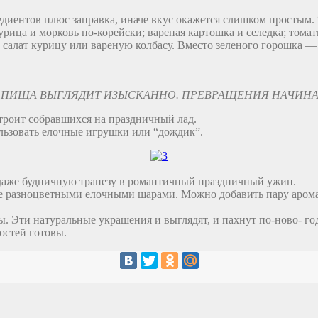
нгредиентов плюс заправка, иначе вкус окажется слишком простым
урица и морковь по-корейски; вареная картошка и селедка; тома
салат курицу или вареную колбасу. Вместо зеленого горошка —
Я ПИЩА ВЫГЛЯДИТ ИЗЫСКАННО. ПРЕВРАЩЕНИЯ НАЧИН
строит собравшихся на праздничный лад.
ользовать елочные игрушки или “дождик”.
 даже будничную трапезу в романтичный праздничный ужин.
е ее разноцветными елочными шарами. Можно добавить пару аром
ы. Эти натуральные украшения и выглядят, и пахнут по-ново- го
остей готовы.