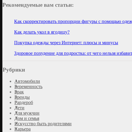
Рекомендуемые вам статьи:
Как скорректировать пропорции фигуры с помощью оде
Как делать укол в ягодицу?
Покупка одежды через Интернет: плюсы и минусы
Здоровое похудение для подростка: от чего нельзя избави
Рубрики
Автомобили
Беременность
Брак
Бренды
Гардероб
Дети
Для мужчин
Дом и семья
Искусство быть родителями
Карьера