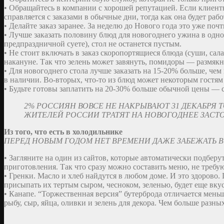
• Обращайтесь в компании с хорошей репутацией. Если клиент
справляется с заказами в обычные дни, тогда как она будет ра
• Делайте заказ заранее. За неделю до Нового года это уже поч
• Лучше заказать половину блюд для новогоднего ужина в одной
предпраздничной суете), стол не останется пустым.
• Не стоит включать в заказ скоропортящиеся блюда (суши, сал
накануне. Так что зелень может завянуть, помидоры — размякну
• Для новогоднего стола лучше заказать на 15-20% больше, чем
в наличии. Во-вторых, что-то из блюд может некоторым гостям н
• Будьте готовы заплатить на 20-30% больше обычной цены — с
2% РОССИЯН ВОВСЕ НЕ НАКРЫВАЮТ 31 ДЕКАБРЯ
ЖИТЕЛЕЙ РОССИИ ТРАТЯТ НА НОВОГОДНЕЕ ЗАСТ
Из того, что есть в холодильнике
ПЕРЕД НОВЫМ ГОДОМ НЕТ ВРЕМЕНИ ДАЖЕ ЗАБЕЖАТЬ В
• Загляните на один из сайтов, которые автоматически подберу
приготовления. Так что сразу можно составить меню, не требу
• Гренки. Масло и хлеб найдутся в любом доме. И это здорово.
присыпать их тертым сыром, чесноком, зеленью, будет еще вкус
• Канапе. “Торжественная версия” бутерброда отличается мень
рыбу, сыр, яйца, оливки и зелень для декора. Чем больше разных