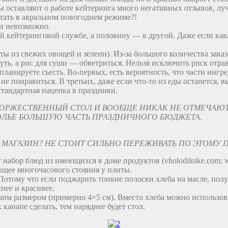
ы оставляют о работе кейтеринга много негативных отзывов, лу
ботать в авральном новогоднем режиме?!
ти невозможно.
 кейтеринговой службе, а половину — в другой. Даже если какая
аты из свежих овощей и зелени). Из-за большого количества зак
ть, а рис для суши — обветриться. Нельзя исключить риск отрав
 планируете сьесть. Во-первых, есть вероятность, что части инг
е понравиться. В третьих, даже если что-то из еды останется, вы
тандартная наценка в праздники.
 ТОРЖЕСТВЕННЫЙ СТОЛ И ВООБЩЕ НИКАК НЕ ОТМЕЧАЮТ
ОЛЬЕ БОЛЬШУЮ ЧАСТЬ ПРАЗДНИЧНОГО БЮДЖЕТА.
 МАГАЗИН? НЕ СТОИТ СИЛЬНО ПЕРЕЖИВАТЬ ПО ЭТОМУ 
т набор блюд из имеющихся в доме продуктов (vholodilnike.com; 
ющее многочасового стояния у плиты.
 Потому что если поджарить тонкие полоски хлеба на масле, пол
нее и красивее.
шим размером (примерно 4×5 см). Вместо хлеба можно использоват
 канапе сделать, тем наряднее будет стол.