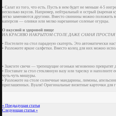
• Салат из того, что есть. Пусть в нем будет не меньше 4-5 и
несколько вкусов. Например, нейтральный и острый (вареная к
легко заменяются другими. Вместо свинины можно положить в 
каперсов — оливки или мелко нарезанные соленые огурцы.
О вкусной и здоровой пище
НА КРАСИВО НАКРЫТОМ СТОЛЕ ДАЖЕ САМАЯ ПРОСТА
• Постелите на стол парадную скатерть. Это автоматически на
• Разложите яркие салфетки. Вместо колец для них можно исп
• Зажгите свечи — трепещущие огоньки мгновенно превратят
• Поставьте за стол стеклянную вазу или тарелку и наполнит
чуть-чуть мишуры.
• Разложите на столе солнечные мандарины, лимоны, апельсин
приглашенных. Вуаля! Оригинальные визитные карточки для г
« Предыдущая статья
Следующая статья »