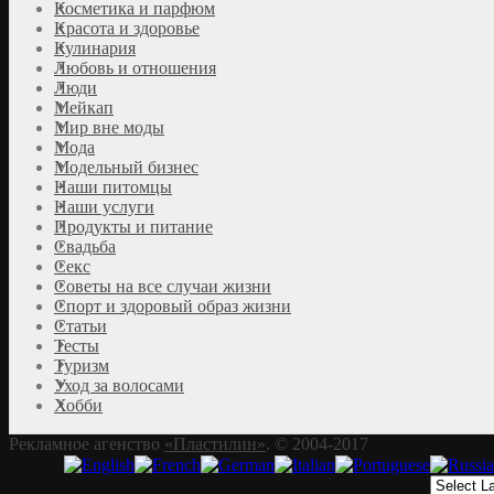
Косметика и парфюм
Красота и здоровье
Кулинария
Любовь и отношения
Люди
Мейкап
Мир вне моды
Мода
Модельный бизнес
Наши питомцы
Наши услуги
Продукты и питание
Свадьба
Секс
Советы на все случаи жизни
Спорт и здоровый образ жизни
Статьи
Тесты
Туризм
Уход за волосами
Хобби
Рекламное агенство
«Пластилин»
. © 2004-2017