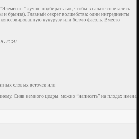
. “Элементы” лучше подбирать так, чтобы в салате сочетались
ты и брынза). Главный секрет волшебства: одни ингредиенты
 консервированную кукурузу или белую фасоль. Вместо
АЮТСЯ!
атных еловых веточек или
днему. Сняв немного цедры, можно “написать” на плодах имена