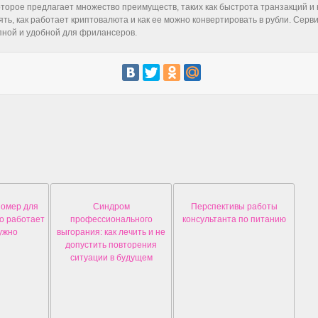
орое предлагает множество преимуществ, таких как быстрота транзакций и н
ть, как работает криптовалюта и как ее можно конвертировать в рубли. Сервис
пной и удобной для фрилансеров.
номер для
Синдром
Перспективы работы
то работает
профессионального
консультанта по питанию
ужно
выгорания: как лечить и не
допустить повторения
ситуации в будущем