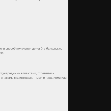
у и способ получения денег (на банковскую
ию.
еждународными клиентами, стремитесь
не знакомы с криптовалютными операциями или