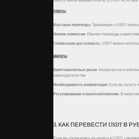
Как и у любой формы оплаты, у USDT есть сво
ПЛЮСЫ:
Быстрые переводы
: Транзакции с USDT проход
Низкие комиссии
: Обычно переводы в криптов
Глобальная доступность
: USDT можно использ
МИНУСЫ:
Криптовалютные риски
: Несмотря на стабиль
законодательстве.
Необходимость конвертации
: Если вы хотите
Регулирование и налогообложение
: В некото
3. КАК ПЕРЕВЕСТИ USDT В РУ
Если вы согласились на оплату в USDT, следующ