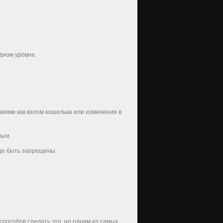
дном уровне.
акими как взлом кошелька или изменения в
ьги.
бще быть запрещены.
способов сделать это, но одним из самых