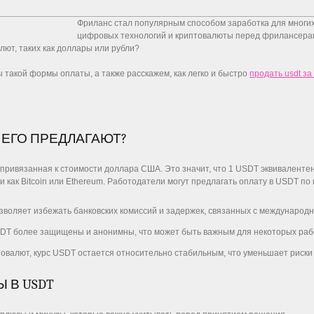
Фриланс стал популярным способом заработка для многих
цифровых технологий и криптовалюты перед фрилансерами
лют, таких как доллары или рубли?
 такой формы оплаты, а также расскажем, как легко и быстро
продать usdt за
У ЕГО ПРЕДЛАГАЮТ?
 привязанная к стоимости доллара США. Это значит, что 1 USDT эквивалентен
 как Bitcoin или Ethereum. Работодатели могут предлагать оплату в USDT по
зволяет избежать банковских комиссий и задержек, связанных с международ
USDT более защищены и анонимны, что может быть важным для некоторых ра
птовалют, курс USDT остается относительно стабильным, что уменьшает риски
 В USDT