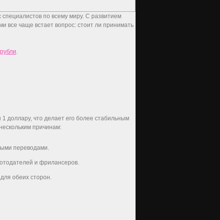
 специалистов по всему миру. С развитием
 все чаще встает вопрос: стоит ли принимать
 рубли
.
 1 доллару, что делает его более стабильным
 нескольким причинам:
ными переводами.
ботодателей и фрилансеров.
 для обеих сторон.