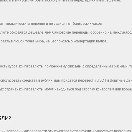
и плюсы и минусы, которые важно учитывать перед принятием решения.
ят практически мгновенно и не зависят от банковских часов.
алюте обходятся дешевле, чем банковские переводы, особенно на междунаро
овать в любой точке мира, не беспокоясь о конвертации валют.
ность курса, криптовалюты по-прежнему связаны с определенными рисками, т
 использовать средства в рублях, вам придется перевести USDT в фиатные ден
рых странах криптовалюты могут находиться под строгим контролем или воо
БЛИ?
ий вопрос — как перевести эту криптовалюту в рубли. Существует несколько 