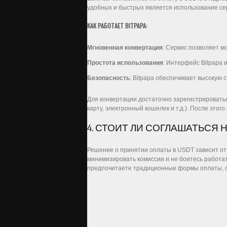
удобных и быстрых является использование сер
КАК РАБОТАЕТ BITPAPA:
Мгновенная конвертация
: Сервис позволяет 
Простота использования
: Интерфейс Bitpapa 
Безопасность
: Bitpapa обеспечивает высокую 
Для конвертации достаточно зарегистрироватьс
карту, электронный кошелек и т.д.). После эт
4. СТОИТ ЛИ СОГЛАШАТЬСЯ Н
Решение о принятии оплаты в USDT зависит от
минимизировать комиссии и не боитесь работа
предпочитаете традиционные формы оплаты, ст