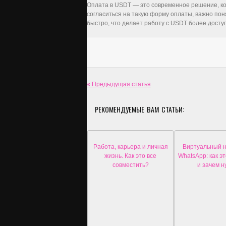
Оплата в USDT — это современное решение, кот
согласиться на такую форму оплаты, важно поня
быстро, что делает работу с USDT более досту
« Предыдущая статья
РЕКОМЕНДУЕМЫЕ ВАМ СТАТЬИ:
Работа, карьера и личная
Виртуальный 
жизнь. Как это все
WhatsApp: как э
совместить?
и зачем н