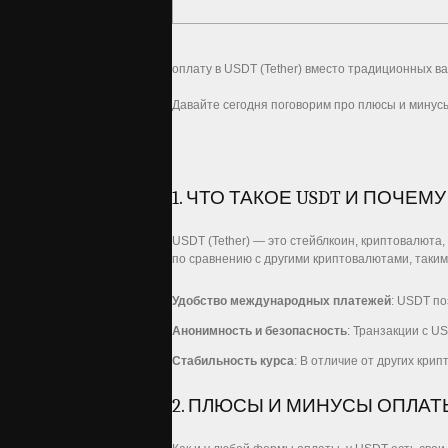
оплату в USDT (Tether) вместо традиционных ва
Давайте сегодня поговорим про плюсы и минусы
1. ЧТО ТАКОЕ USDT И ПОЧЕМ
USDT (Tether) — это стейблкоин, криптовалюта,
по сравнению с другими криптовалютами, такими
Удобство международных платежей
: USDT по
Анонимность и безопасность
: Транзакции с 
Стабильность курса
: В отличие от других кри
2. ПЛЮСЫ И МИНУСЫ ОПЛАТЫ