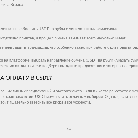
виса Bitpapa.
моментально обменять USDT на рубли с минимальными комиссиями.
интуитивно понятен, а процесс обмена занимает всего несколько минут.
степень защиты транзакций, что особенно важно при работе с криптовалютой.
я на платформе, выбрать направление обмена (USDT на рубли), указать сумм
ого система автоматически подберет выгодные предложения и завершит операц
А ОПЛАТУ В USDT?
 ваших личных предпочтений и обстоятельств. Если вы часто работаете с м
ть с криптовалютой, USDT может стать отличным выбором. Однако, если вы 
оит тщательно взвесить все риски и возможности.
***