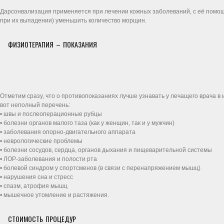
Дарсонвализация применяется при лечении кожных заболеваний, с её помощь
при их выпадении) уменьшить количество морщин.
ФИЗИОТЕРАПИЯ – ПОКАЗАНИЯ
Отметим сразу, что о противопоказаниях лучше узнавать у лечащего врача 
вот неполный перечень:
• швы и послеоперационные рубцы
• болезни органов малого таза (как у женщин, так и у мужчин)
• заболевания опорно-двигательного аппарата
• неврологические проблемы
• болезни сосудов, сердца, органов дыхания и пищеварительной системы
• ЛОР-заболевания и полости рта
• болевой синдром у спортсменов (в связи с перенапряжением мышц)
• нарушения сна и стресс
• спазм, атрофия мышц
• мышечное утомление и растяжения.
СТОИМОСТЬ ПРОЦЕДУР