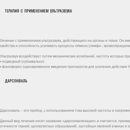
ТЕРАПИЯ С ПРИМЕНЕНИЕМ УЛЬТРАЗВУКА
Лечение с применением ультразвука, действующего на органы и ткани. Он и
свойства и способность усиливать процессы обмена (лимфо-, кровообращени
Ультразвук воздействует путем механических колебаний, частота которых пр
• подводный (субаквально)
• фонофорез (одновременное введение препаратов для усиления действия У
ДАРСОНВАЛЬ
Дарсонваль – это прибор, с использованием тока высокой частоты и напряж
Данный вид лечения носит название «дарсонвализация» и считается, преим
отечности тканей, целлюлитных образований, застойных явлений в венах и 