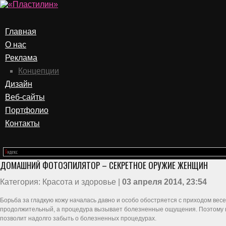
Главная
О нас
Реклама
Концепции
Дизайн
Веб-сайты
Портфолио
Контакты
ДОМАШНИЙ ФОТОЭПИЛЯТОР – СЕКРЕТНОЕ ОРУЖИЕ ЖЕНЩИН
Категория: Красота и здоровье |
03 апреля 2014, 23:54
Борьба за гладкую кожу началась давно и особо обостряется с приходом вес
продолжительный, а процедура вызывает болезненные ощущения. Поэтому к
позволит надолго забыть о болезненных процедурах.