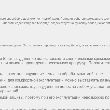
ным способом в достижении гладкой кожи. Принцип действия домашнего фото
. Энергия, содержащаяся в заряде, воздействует на луковицу волос, накапли
эпиляции дома. Это позволяет проводить ее в удобное для вас время и не т
 (бритье, удаление волос воском и специальными кремами
но при помощи проведения нескольких процедур. Положите
та, возможно ощущение тепла на обрабатываемой зоне.
нии, для комфортной эксплуатации можно выставлять разн
о использовать для удаления волос на любом участке тела,
здражений.
мой защиты, поэтому при его эксплуатации невозможно пр
дуется использовать домашний фотоэпилятор при онкологических заболевания