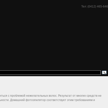
Тел: (0412) 465-646
иться с проблемой нежелательных волос. Результат от многих средств не
ьности. Домашний фотоэпилятор соответствует этим требованиям и