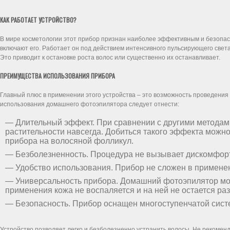
КАК РАБОТАЕТ УСТРОЙСТВО?
В мире косметологии этот прибор признан наиболее эффективным и безопас
включают его. Работает он под действием интенсивного пульсирующего света
Это приводит к остановке роста волос или существенно их останавливает.
ПРЕИМУЩЕСТВА ИСПОЛЬЗОВАНИЯ ПРИБОРА
Главный плюс в применении этого устройства – это возможность проведения 
использования домашнего фотоэпилятора следует отнести:
— Длительный эффект. При сравнении с другими методами
растительности навсегда. Добиться такого эффекта мож
прибора на волосяной фолликул.
— Безболезненность. Процедура не вызывает дискомфор
— Удобство использования. Прибор не сложен в примене
— Универсальность прибора. Домашний фотоэпилятор можн
применения кожа не воспаляется и на ней не остается ра
— Безопасность. Прибор оснащен многоступенчатой систе
Устройство позволяет легко и безболезненно устранить волосы. Не рекомен