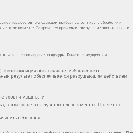
эпилятора состоит в следующем, прибор подносят к зоне обработки и
ваясь в его пигменте. Со временем происходит разрушение растительности.
ратить финансы на дорогие процедуры. Также к преимуществам
), фотоэпиляция обеспечивает избавление от
льный результат обеспечивается разрушающим действием
ые уровни мощности.
 в том числе и на чувствительных местах. После его
ичинить себе вред.
х, болезнях кожи, во время беременности и в период кормления грудью. При