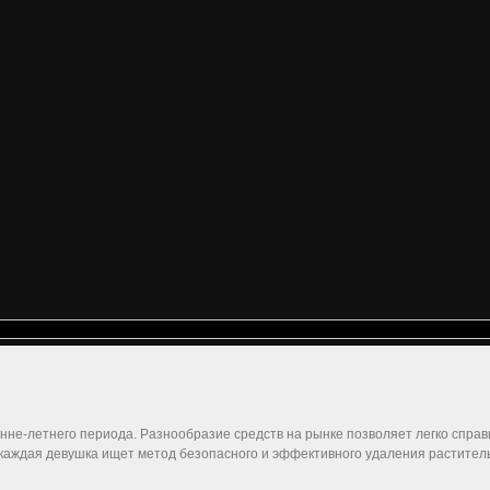
енне-летнего периода. Разнообразие средств на рынке позволяет легко справ
аждая девушка ищет метод безопасного и эффективного удаления растител