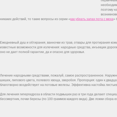
первичным
необходимо
поэтому на
возникнов
никаких действий, то такие вопросы из серии «
как убрать запах пота с меха
» 
Ежедневный душ и обтирания, ванночки из трав, отвары для протирания кож
известные возможности для излечения: народные средства, инъекции дорогих
оно не дает полной гарантии, да и опасно для здоровья.
Лечение народными средствами, пожалуй, самое распространенное. Наружно,
шишек, липового цвета, полевого хвоща, зверобоя. Пропорция: один к двадца
благотворно воздействует на потовые железы. Эффективна настойка листьев о
Для лечения гипергидроза в области подмышек раз в три года делают специ
бессмертник, почки березы (по 100 граммов каждого вида). Две ложки сбора 