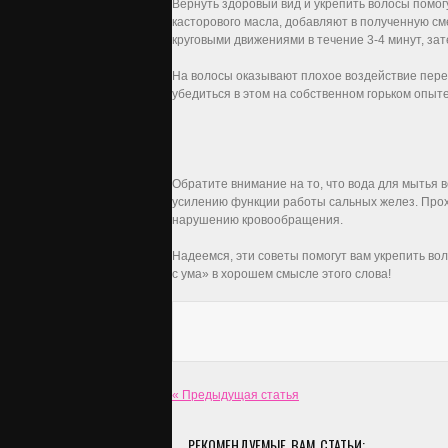
Вернуть здоровый вид и укрепить волосы помо
касторового масла, добавляют в полученную сме
круговыми движениями в течение 3-4 минут, за
На волосы оказывают плохое воздействие пере
убедиться в этом на собственном горьком опы
Обратите внимание на то, что вода для мытья в
усилению функции работы сальных желез. Прох
нарушению кровообращения.
Надеемся, эти советы помогут вам укрепить вол
с ума» в хорошем смысле этого слова!
« Предыдущая статья
РЕКОМЕНДУЕМЫЕ ВАМ СТАТЬИ: