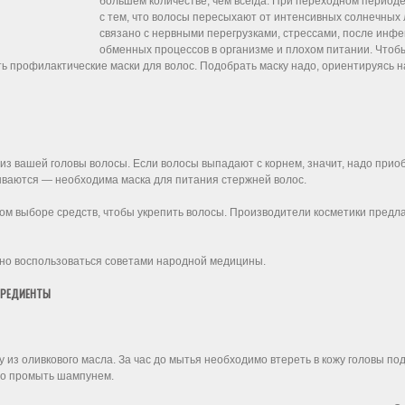
большем количестве, чем всегда. При переходном периоде,
с тем, что волосы пересыхают от интенсивных солнечных 
связано с нервными перегрузками, стрессами, после инф
обменных процессов в организме и плохом питании. Что
ть профилактические маски для волос. Подобрать маску надо, ориентируясь н
из вашей головы волосы. Если волосы выпадают с корнем, значит, надо при
мываются — необходима маска для питания стержней волос.
ом выборе средств, чтобы укрепить волосы. Производители косметики предла
жно воспользоваться советами народной медицины.
ГРЕДИЕНТЫ
у из оливкового масла. За час до мытья необходимо втереть в кожу головы по
но промыть шампунем.