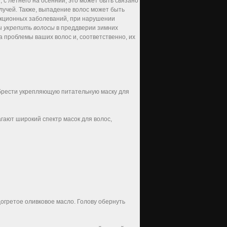
 с летнего на осенний, это может быть связано
лучей. Также, выпадение волос может быть
екционных заболеваний, при нарушении
бы
укрепить волосы
в преддверии зимних
а проблемы ваших волос и, соответственно, их
обрести укрепляющую питательную маску для
гают широкий спектр масок для волос,
догретое оливковое масло. Голову обернуть