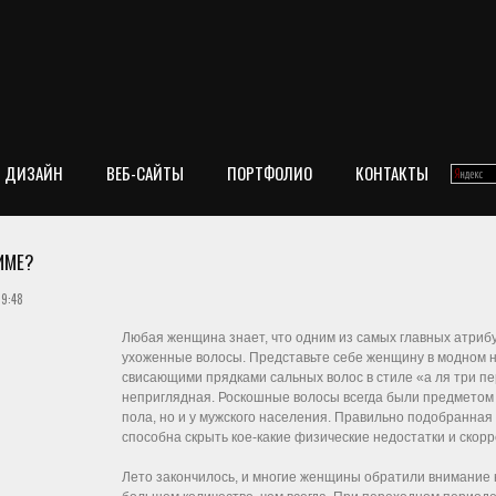
ДИЗАЙН
ВЕБ-САЙТЫ
ПОРТФОЛИО
КОНТАКТЫ
ИМЕ?
19:48
Любая женщина знает, что одним из самых главных атриб
ухоженные волосы. Представьте себе женщину в модном н
свисающими прядками сальных волос в стиле «а ля три пе
неприглядная. Роскошные волосы всегда были предметом 
пола, но и у мужского населения. Правильно подобранная 
способна скрыть кое-какие физические недостатки и скорр
Лето закончилось, и многие женщины обратили внимание н