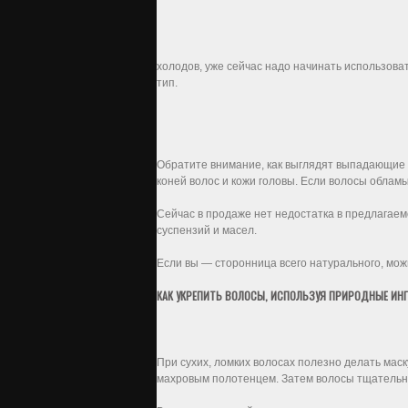
холодов, уже сейчас надо начинать использова
тип.
Обратите внимание, как выглядят выпадающие 
коней волос и кожи головы. Если волосы обла
Сейчас в продаже нет недостатка в предлагаем
суспензий и масел.
Если вы — сторонница всего натурального, мо
КАК УКРЕПИТЬ ВОЛОСЫ, ИСПОЛЬЗУЯ ПРИРОДНЫЕ ИН
При сухих, ломких волосах полезно делать маск
махровым полотенцем. Затем волосы тщатель