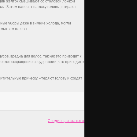
дин желток смешивают со столовой ложкой
сы. Затем наносят на кожу головы, втирают
ные уборы даже в зимние холода, могли
 мытьем головы.
ов, вредна для волос, так как это приводит к
зкое сокращение сосудов кожи, что приводит к
хитительную прическу, «теряют голову и сходят
Следующая статья »