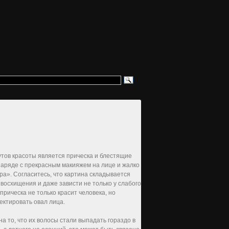
утов красоты является прическа и блестящие
аряде с прекрасным макияжем на лице и жалко
ра». Согласитесь, что картина складывается
восхищения и даже зависти не только у слабого
прическа не только красит человека, но
ектировать овал лица.
а то, что их волосы стали выпадать гораздо в