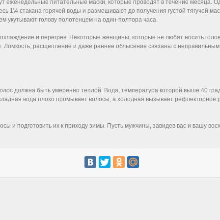
гут еженедельные питательные маски, которые проводят в течение месяца. О
сь 1\4 стакана горячей воды и размешивают до получения густой тягучей мас
тем укутывают голову полотенцем на один-полтора часа.
охлаждение и перегрев. Некоторые женщины, которые не любят носить голов
те. Ломкость, расщепление и даже раннее облысение связаны с неправильным
олос должна быть умеренно теплой. Вода, температура которой выше 40 градус
ладная вода плохо промывает волосы, а холодная вызывает рефлекторное ре
осы и подготовить их к приходу зимы. Пусть мужчины, завидев вас и вашу вос