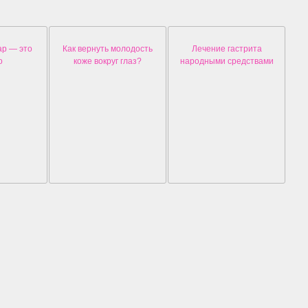
ар — это
Как вернуть молодость
Лечение гастрита
о
коже вокруг глаз?
народными средствами