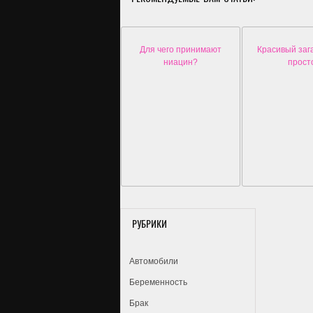
Для чего принимают
Красивый заг
ниацин?
прост
РУБРИКИ
Автомобили
Беременность
Брак