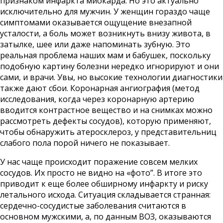
признаком инфаркта миокарда. Но это актуально
исключительно для мужчин. У женщин гораздо чаще
симптомами оказывается ощущение внезапной
усталости, а боль может возникнуть внизу живота, в
затылке, шее или даже напоминать зубную. Это
реальная проблема наших мам и бабушек, поскольку
подобную картину болезни нередко игнорируют и они
сами, и врачи. Увы, но высокие технологии диагностики
также дают сбои. Коронарная ангиография (метод
исследования, когда через коронарную артерию
вводится контрастное вещество и на снимках можно
рассмотреть дефекты сосудов), которую применяют,
чтобы обнаружить атеросклероз, у представительниц
слабого пола порой ничего не показывает.
У нас чаще происходит поражение совсем мелких
сосудов. Их просто не видно на «фото”. В итоге это
приводит к еще более обширному инфаркту и риску
летального исхода. Ситуация складывается странная:
сердечно-сосудистые заболевания считаются в
основном мужскими, а, по данным ВОЗ, оказываются