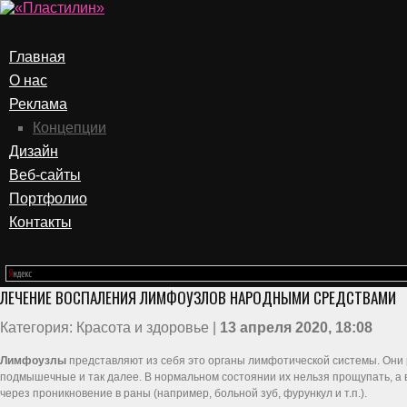
Главная
О нас
Реклама
Концепции
Дизайн
Веб-сайты
Портфолио
Контакты
ЛЕЧЕНИЕ ВОСПАЛЕНИЯ ЛИМФОУЗЛОВ НАРОДНЫМИ СРЕДСТВАМИ
Категория: Красота и здоровье |
13 апреля 2020, 18:08
Лимфоузлы
представляют из себя это органы лимфотической системы. Они 
подмышечные и так далее. В нормальном состоянии их нельзя прощупать, а 
через проникновение в раны (например, больной зуб, фурункул и т.п.).