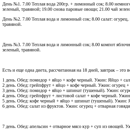
День №1. 7.00 Теплая вода 200гр. + лимонный сок; 8.00 немного
зеленый, травяной; 19.00 снова паровые овощи; 21.00 чай зеле
День №2. 7.00 Теплая вода и лимонный сок; 8.00 салат: огурец,
травяной.
День №3. 7.00 Теплая вода и лимонный сок; 8.00 компот яблочн
зеленый, травяной.
Есть и еще одна диета, рассчитанная на 18 дней, завтрак – это 
1 день. Обед: помидор + яйцо + кофе черный. Ужин: Яйцо + са
2 день. Обед: грейпфрут + яйцо + кофе черный. Ужин: огурец +
3 день. Обед: помидор + яйцо + шпинат (тушеный). Ужин: огур
4 день. Обед: грейпфрут + листовой салат + кофе черный. Ужи
5 день. Обед: кофе черный + яйцо + шпинат (тушеный). Ужин: Я
6 день. Обед: салат из фруктов. Ужин: огурец + отварная говяди
7 день. Обед: апельсин + отварное мясо кур + суп из овощей. У