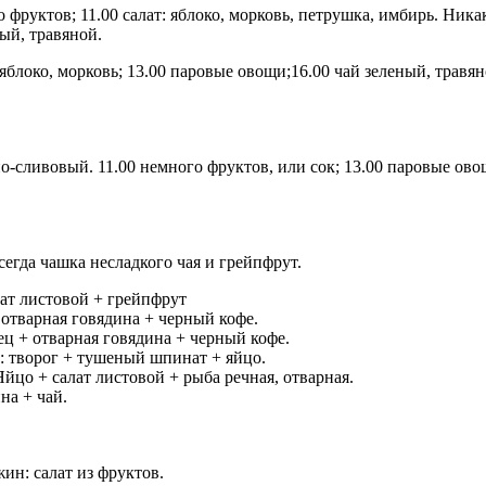
 фруктов; 11.00 салат: яблоко, морковь, петрушка, имбирь. Никак
ный, травяной.
 яблоко, морковь; 13.00 паровые овощи;16.00 чай зеленый, травя
о-сливовый. 11.00 немного фруктов, или сок; 13.00 паровые ово
всегда чашка несладкого чая и грейпфрут.
лат листовой + грейпфрут
 отварная говядина + черный кофе.
ец + отварная говядина + черный кофе.
н: творог + тушеный шпинат + яйцо.
йцо + салат листовой + рыба речная, отварная.
на + чай.
жин: салат из фруктов.