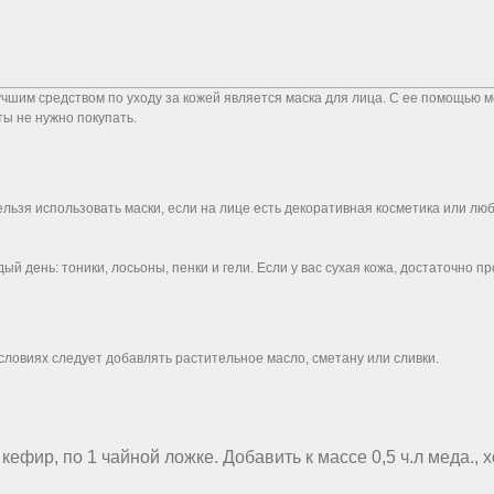
шим средством по уходу за кожей является маска для лица. С ее помощью мо
ы не нужно покупать.
Нельзя использовать маски, если на лице есть декоративная косметика или л
й день: тоники, лосьоны, пенки и гели. Если у вас сухая кожа, достаточно п
ловиях следует добавлять растительное масло, сметану или сливки.
кефир, по 1 чайной ложке. Добавить к массе 0,5 ч.л меда., 