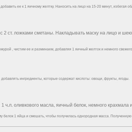
обавить ее к 1 яичному желтку. Наносить на лицо на 15-20 минут, избегая об
а с 2 ст. ложками сметаны. Накладывать маску на лицо и ше
ожурой , чистим ее и разминаем, добавляя 1 яичный желток и немного свеже
о добавлять ингредиенты, которые содержат кислоты: овощи, фрукты, ягоды.
 1 ч.л. оливкового масла, яичный белок, немного крахмала 
ему белок 1 яйца и смешать, чтобы получилась однородная масса. Полученную