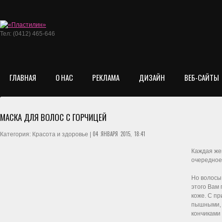
Тел: (0412) 465-646
ГЛАВНАЯ
О НАС
РЕКЛАМА
ДИЗАЙН
ВЕБ-САЙТЫ
МАСКА ДЛЯ ВОЛОС С ГОРЧИЦЕЙ
04 ЯНВАРЯ 2015, 18:41
Категория: Красота и здоровье |
Каждая же
очередное
Но волосы
этого Вам 
коже. С п
пышными, 
кончиками 