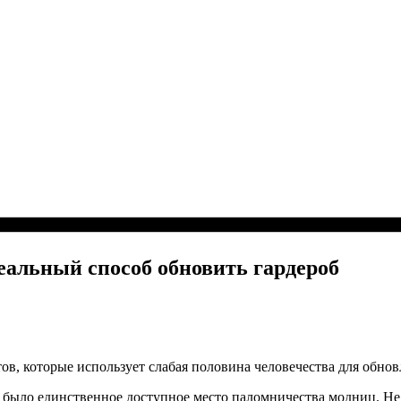
еальный способ обновить гардероб
в, которые использует слабая половина человечества для обнов
о было единственное доступное место паломничества модниц. Не