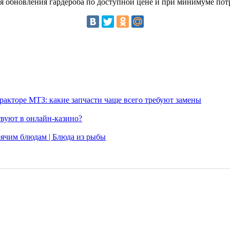
ля обновления гардероба по доступной цене и при минимуме пот
акторе МТЗ: какие запчасти чаще всего требуют замены
твуют в онлайн-казино?
рячим блюдам | Блюда из рыбы