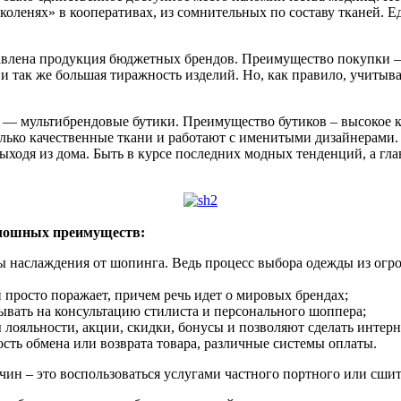
а коленях» в кооперативах, из сомнительных по составу тканей.
тавлена продукция бюджетных брендов. Преимущество покупки 
 и так же большая тиражность изделий. Но, как правило, учитыв
 — мультибрендовые бутики. Преимущество бутиков – высокое ка
лько качественные ткани и работают с именитыми дизайнерами.
ыходя из дома. Быть в курсе последних модных тенденций, а гл
сплошных преимуществ:
ы наслаждения от шопинга. Ведь процесс выбора одежды из огро
 просто поражает, причем речь идет о мировых брендах;
ывать на консультацию стилиста и персонального шоппера;
 лояльности, акции, скидки, бонусы и позволяют сделать интер
сть обмена или возврата товара, различные системы оплаты.
чин – это воспользоваться услугами частного портного или сши