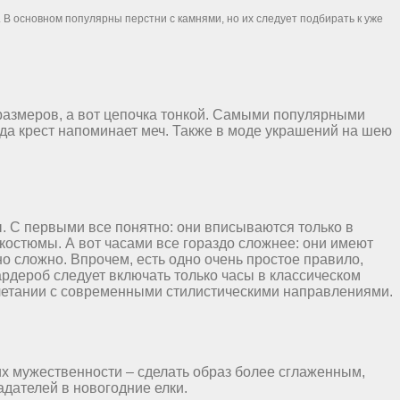
 В основном популярны перстни с камнями, но их следует подбирать к уже
 размеров, а вот цепочка тонкой. Самыми популярными
да крест напоминает меч. Также в моде украшений на шею
ы. С первыми все понятно: они вписываются только в
 костюмы. А вот часами все гораздо сложнее: они имеют
о сложно. Впрочем, есть одно очень простое правило,
ардероб следует включать только часы в классическом
очетании с современными стилистическими направлениями.
 их мужественности – сделать образ более сглаженным,
дателей в новогодние елки.