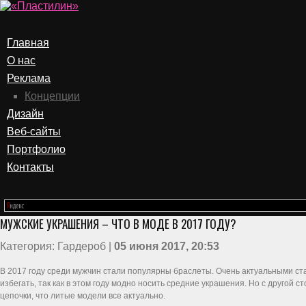
Главная
О нас
Реклама
Концепции
Дизайн
Веб-сайты
Портфолио
Контакты
МУЖСКИЕ УКРАШЕНИЯ – ЧТО В МОДЕ В 2017 ГОДУ?
Категория: Гардероб |
05 июня 2017, 20:53
В 2017 году среди мужчин стали популярны браслеты. Очень актуальными ст
избегать, так как в этом году модно носить средние украшения. Но с другой
цепочки, что литые модели все актуально.