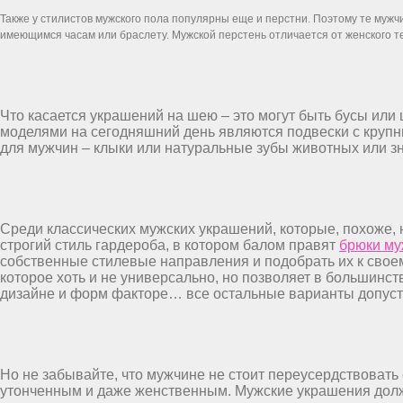
Также у стилистов мужского пола популярны еще и перстни. Поэтому те мужчи
имеющимся часам или браслету. Мужской перстень отличается от женского тем
Что касается украшений на шею – это могут быть бусы или
моделями на сегодняшний день являются подвески с крупн
для мужчин – клыки или натуральные зубы животных или з
Среди классических мужских украшений, которые, похоже, н
строгий стиль гардероба, в котором балом правят
брюки му
собственные стилевые направления и подобрать их к своему
которое хоть и не универсально, но позволяет в большинст
дизайне и форм факторе… все остальные варианты допусти
Но не забывайте, что мужчине не стоит переусердствовать 
утонченным и даже женственным. Мужские украшения должн