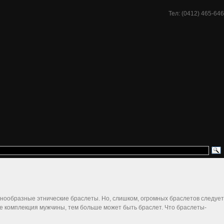
Тел: (0412) 465-646
знообразные этнические браслеты. Но, слишком, огромных браслетов следует
ьше комплекция мужчины, тем больше может быть браслет. Что браслеты-