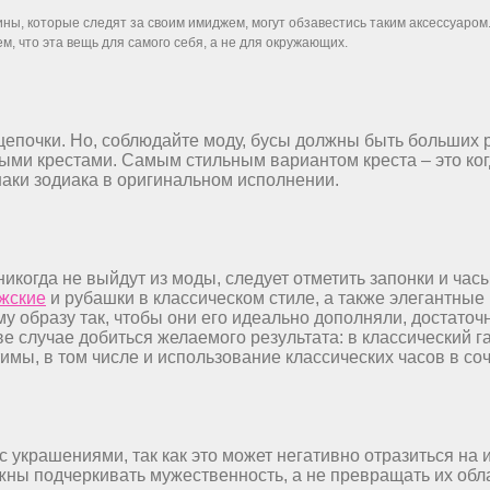
ны, которые следят за своим имиджем, могут обзавестись таким аксессуаром.
, что эта вещь для самого себя, а не для окружающих.
 цепочки. Но, соблюдайте моду, бусы должны быть больших
ыми крестами. Самым стильным вариантом креста – это ког
наки зодиака в оригинальном исполнении.
икогда не выйдут из моды, следует отметить запонки и час
жские
и рубашки в классическом стиле, а также элегантные
 образу так, чтобы они его идеально дополняли, достаточн
ве случае добиться желаемого результата: в классический г
мы, в том числе и использование классических часов в с
с украшениями, так как это может негативно отразиться на
ы подчеркивать мужественность, а не превращать их обла