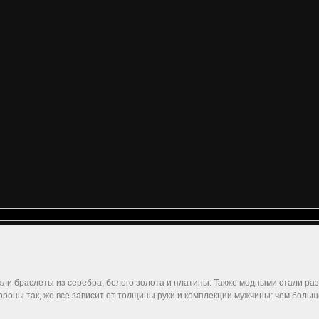
али браслеты из серебра, белого золота и платины. Также модными стали ра
 стороны так, же все зависит от толщины руки и комплекции мужчины: чем бол