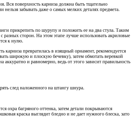
ия. Вся поверхность карниза должна быть тщательно
и нельзя забывать даже о самых мелких деталях предмета.
анги прикрепить по шурупу и положить ее на два стула. Таким
ь с разных сторон. На этом этапе лучше использовать акриловые
тся к нулю.
сть карниза превратилась в изящный орнамент, рекомендуется
вать широкую и плоскую бечевку), затем обмотать веревкой
а аккуратно и равномерно, ведь от этого зависит правильность
орять след наложенного на штангу шнура.
тся охра багряного оттенка, затем детали покрываются
ковая краска выглядит бледно и не дает нужного блеска, зато