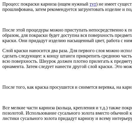
Процесс покраски карниза (ищем нужный
тут
) не имеет сущес
прошлифована, затем рекомендуется загрунтовать изделие и по
После этой процедуры можно приступать непосредственно к пок
образом, для покраски будет доступна вся поверхность предмет
краски. Они придадут изделию насыщенный цвет, работа с ним
Слой краски наносится два раза. Для первого слоя можно испол
сделать следующее: к концу штанги прикрепить среднюю часть
всю поверхность. Шнурок должен плотно прилегать к предмету. 
орнамента. Затем следует нанести другой слой краски. Это мож
После того, как краска просушится и снимется веревка, на кар
Все мелкие части карниза (кольца, крепления и т.д.) также по
позолотой. Использование сусального золота вместо обычной к
листики сусального золота придадут карнизу и всему интерье