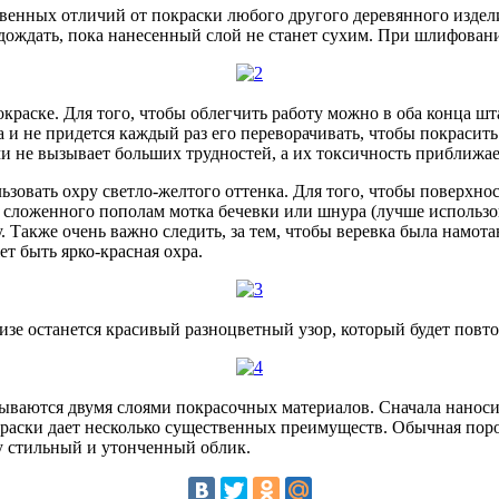
твенных отличий от покраски любого другого деревянного издел
дождать, пока нанесенный слой не станет сухим. При шлифовани
раске. Для того, чтобы облегчить работу можно в оба конца шт
а и не придется каждый раз его переворачивать, чтобы покрасит
и не вызывает больших трудностей, а их токсичность приближае
ьзовать охру светло-желтого оттенка. Для того, чтобы поверхно
 сложенного пополам мотка бечевки или шнура (лучше использо
Также очень важно следить, за тем, чтобы веревка была намотан
ет быть ярко-красная охра.
низе останется красивый разноцветный узор, который будет повт
крываются двумя слоями покрасочных материалов. Сначала наноси
раски дает несколько существенных преимуществ. Обычная порош
ру стильный и утонченный облик.