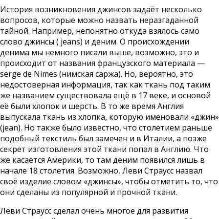
История возникновения джинсов задаёт несколько
вопросов, которые можно назвать неразгаданной
тайной. Например, непонятно откуда взялось само
слово джинсы ( jeans) и деним. О происхождении
денима мы немного писали выше, возможно, это и
происходит от названия французского материала —
serge de Nimes (нимская саржа). Но, вероятно, это
недостоверная информация, так как ткань под таким
же названием существовала ещё в 17 веке, и основой
её были хлопок и шерсть. В то же время Англия
выпускала ткань из хлопка, которую именовали «джин»
(jean). Но также было известно, что столетием раньше
подобный текстиль был замечен и в Италии, а позже
секрет изготовления этой ткани попал в Англию. Что
же касается Америки, то там деним появился лишь в
начале 18 столетия. Возможно, Леви Страусс назвал
своё изделие словом «джинсы», чтобы отметить то, что
они сделаны из популярной и прочной ткани.
Леви Страусс сделал очень многое для развития