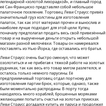
легендарной «золотой лихорадкой», и главный город
её Сан-Франциско представлял собой небольшое
палаточное поселение. Торговец Леви Страусс привёз
значительный груз холстины для изготовления
палаток, так как этот материал прочен и вынослив и
наиболее лучше подходит для этой цели. Купец
поначалу предполагал продать весь свой привезённый
товар и на вырученные деньги открыть небольшой
магазин разной мелочёвки. Товары он намеревался
поставлять из Нью-Йорка, где оставались его братья.
Леви Страусс очень быстро смекнул, что может
озолотиться и не прибегая к тяжкой работе на золотых
рудниках, так как весь его товар мигом разлетелся, и
осталось только немного парусины. Её
предприимчивый торговец отдал портному для
изготовления партии брюк, которые, однако, также
были моментально распроданы. В порту тогда
находилось много кораблей, брошенных моряками
желающими попытать счастья на золотых приисках.
Леви Страусс догадался купить их паруса и продолжил