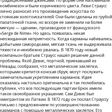
традиционными джинсами. По форме они напоминали
комбинезон и были коричневого цвета. Леви Страусс
лично разносил это произведение искусства по
стоянкам золотоискателей. Они были сделаны из грубой
палаточной ткани, но вскоре её заменили на более
мягкую — «деним», производное от французского
«Serge de Nime». Но здесь появилась некая
неожиданная неприятность. Когда карманы набивались
добытыми самородками, мягкая ткань не выдерживала
тяжести и неизбежно рвалась. В 1870 году новый
компаньон братьев Страусс нашёл решение данной
проблемы. Якоб Девис, портной, приехавший из
Невады, сообразил, что металлические заклёпки,
которыми крепится конская сбруя, могут послужить
замечательным укреплением карманов. Идея
оказалась настолько оригинальна и так полюбилась
публике, что все последующие партии брюк имели
такое своеобразное украшение. Сам Дэвис был
эмигрантом из Латвии. В 1872 году он послал Страуссу
письмо с предложением по усовершенствованию
карманов с помощью металлических заклёпок. Его