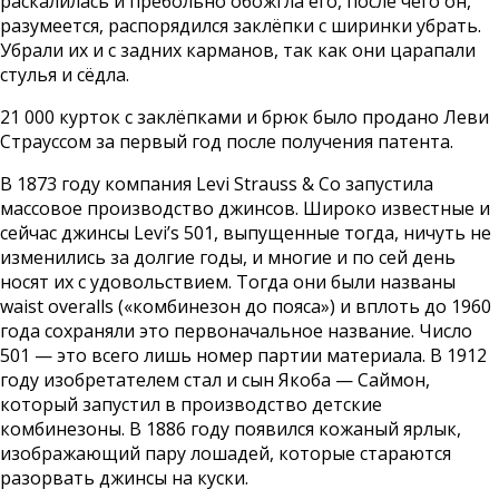
раскалилась и пребольно обожгла его, после чего он,
разумеется, распорядился заклёпки с ширинки убрать.
Убрали их и с задних карманов, так как они царапали
стулья и сёдла.
21 000 курток с заклёпками и брюк было продано Леви
Страуссом за первый год после получения патента.
В 1873 году компания Levi Strauss & Co запустила
массовое производство джинсов. Широко известные и
сейчас джинсы Levi’s 501, выпущенные тогда, ничуть не
изменились за долгие годы, и многие и по сей день
носят их с удовольствием. Тогда они были названы
waist overalls («комбинезон до пояса») и вплоть до 1960
года сохраняли это первоначальное название. Число
501 — это всего лишь номер партии материала. В 1912
году изобретателем стал и сын Якоба — Саймон,
который запустил в производство детские
комбинезоны. В 1886 году появился кожаный ярлык,
изображающий пару лошадей, которые стараются
разорвать джинсы на куски.