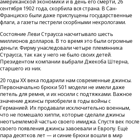
американской экономики и в день его смерти, 26
сентября 1902 года, скорбила вся страна. В Сан-
Франциско были даже приспущены государственные
флаги, а газеты пестрели скорбными некрологами.
Состояние Леви Страусса насчитывало шесть
миллионов долларов. В то время это были огромные
деньги. Фирму унаследовали четыре племянника
Страусса, так как у него не было своих детей.
Президентом компании выбрали Джекоба Штерна,
старшего из них.
20 годы ХХ века подарили нам современные джинсы.
Первоначально брюки 501 модели не имели даже
петель для ремня, и их носили с подтяжками. Важное
значение джинсы приобрели в годы войны с
Германией. Их продавали исключительно военным,
что не помешало хиппи, которые сделали джинсы
неотъемлемой частью своего имиджа. Спустя век после
своего появления джинсы завоевали и Европу. Ещё
пара десятков лет — и синие брюки вошли в мир