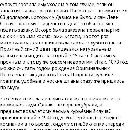
супруга грозила ему уходом в том случае, если он
заплатит за авторское право. Патент в то время стоил
68 долларов, которых у Дэвиса не было, и сам Леви
Страусс дал ему эти деньги в долг, чтобы тот мог
подать заявку. Вскоре была заказана первая партия
брюк с новыми карманами. Кстати, на этот раз
материалом для пошива была саржа голубого цвета.
Приятный синий цвет придавался натуральным
красителем индиго, который в 19 веке был самым
прочным и к тому же совсем недорогим. Итак, 1873 год
можно считать годом рождения Оригинальных
Проклёпанных Джинсов Levi’s. Широкой публике
крепкие, удобные и ноские штаны сразу же пришлись
по вкусу.
Заклёпки сначала делались только на ширинке и на
карманах сзади. Однако, вскоре их убрали, а
предшествовал этому весьма курьёзный случай,
произошедший в 1941 году. Уолтер Хаас, (президент
компании в то время), сидел у огня. Заклёпка спереди