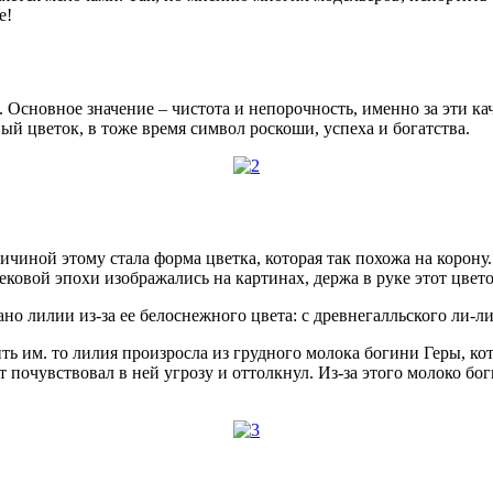
е!
. Основное значение – чистота и непорочность, именно за эти к
ый цветок, в тоже время символ роскоши, успеха и богатства.
чиной этому стала форма цветка, которая так похожа на корону.
ковой эпохи изображались на картинах, держа в руке этот цвето
но лилии из-за ее белоснежного цвета: с древнегалльского ли-л
ь им. то лилия произросла из грудного молока богини Геры, ко
т почувствовал в ней угрозу и оттолкнул. Из-за этого молоко б