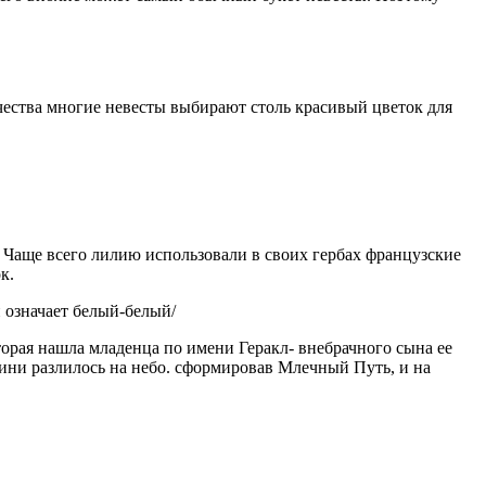
ачества многие невесты выбирают столь красивый цветок для
 Чаще всего лилию использовали в своих гербах французские
к.
и означает белый-белый/
торая нашла младенца по имени Геракл- внебрачного сына ее
огини разлилось на небо. сформировав Млечный Путь, и на