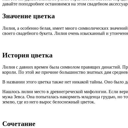
давайте поподробнее остановимся на этом свадебном аксессуар
Значение цветка
Лилия, а особенно белая, имеет много символических значений
своего свадебного букета. Лилия очень изысканный и утонченн
История цветка
Лилия с давних времен была символом правящих династий. При
короли. По этой же причине большинство знатных дам средневе
В названии этого цветка также нет никакой тайны. Оно было да
Нашлось лилии место в древнегреческой мифологии. Если верит
мужа Зевса. Она попыталась накормить младенца грудью, но то
землю, где из него вырос белоснежный цветок.
Сочетание