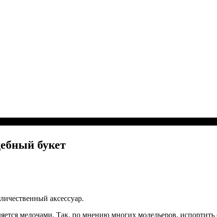
ебный букет
еличественный аксессуар.
еляется мелочами. Так, по мнению многих модельеров, испортит