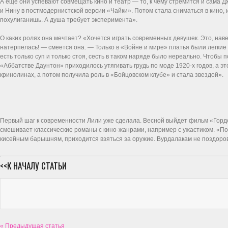
А еще они успевают совмещать кино и театр — то, к чему стремится и сама Д
и Нину в постмодернистской версии «Чайки». Потом стала сниматься в кино, 
похулиганишь. А душа требует эксперимента».
О каких ролях она мечтает? «Хочется играть современных девушек. Это, наве
натерпелась! — смеется она. — Только в «Войне и мире» платья были легкие
есть только суп и только стоя, сесть в таком наряде было нереально. Чтобы 
«Аббатстве Даунтон» приходилось утягивать грудь по моде 1920-х годов, а 
кринолинах, а потом получила роль в «Бойцовском клубе» и стала звездой».
Первый шаг к современности Лили уже сделала. Весной выйдет фильм «Горд
смешивает классические романы с кино-жанрами, например с ужастиком. «П
кисейным барышням, приходится взяться за оружие. Вурдалакам не поздоров
<<К НАЧАЛУ СТАТЬИ
« Предыдущая статья