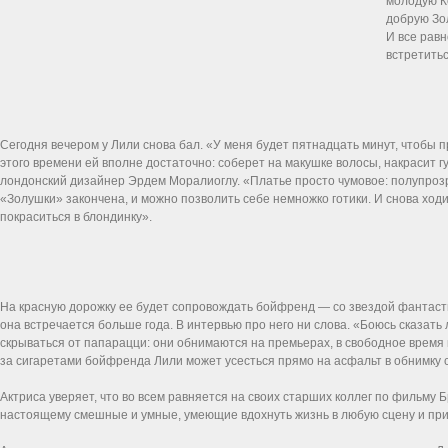
молодую К
добрую Зо
И все равн
встретитьс
Сегодня вечером у Лили снова бал. «У меня будет пятнадцать минут, чтобы п
этого времени ей вполне достаточно: соберет на макушке волосы, накрасит 
лондонский дизайнер Эрдем Моралиоглу. «Платье просто чумовое: полупрозр
«Золушки» закончена, и можно позволить себе немножко готики. И снова ходи
покраситься в блондинку».
На красную дорожку ее будет сопровождать бойфренд — со звездой фантаст
она встречается больше года. В интервью про него ни слова. «Боюсь сказать
скрываться от папарацци: они обнимаются на премьерах, в свободное время 
за сигаретами бойфренда Лили может усесться прямо на асфальт в обнимку с 
Актриса уверяет, что во всем равняется на своих старших коллег по фильму
настоящему смешные и умные, умеющие вдохнуть жизнь в любую сцену и при 