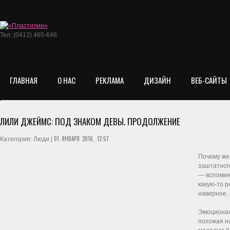
Тел: (0412) 465-646
ГЛАВНАЯ
О НАС
РЕКЛАМА
ДИЗАЙН
ВЕБ-САЙТЫ
ЛИЛИ ДЖЕЙМС: ПОД ЗНАКОМ ДЕВЫ. ПРОДОЛЖЕНИЕ
01 ЯНВАРЯ 2016, 12:57
Категория: Люди |
Почему же
заштатног
— вспомина
какую-то р
наверное, 
Эмоционал
похожая н