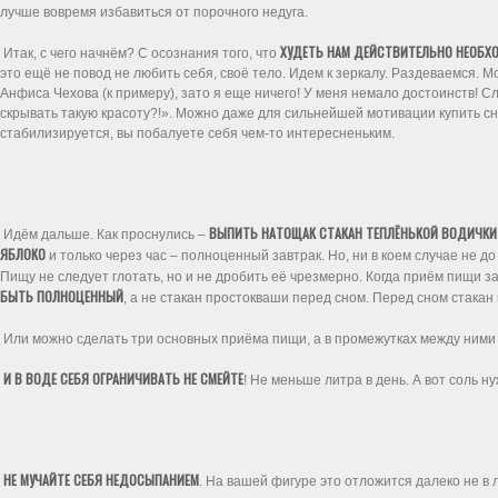
лучше вовремя избавиться от порочного недуга.
ХУДЕТЬ НАМ ДЕЙСТВИТЕЛЬНО НЕОБХ
Итак, с чего начнём? С осознания того, что
это ещё не повод не любить себя, своё тело. Идем к зеркалу. Раздеваемся. М
Анфиса Чехова (к примеру), зато я еще ничего! У меня немало достоинств! Сл
скрывать такую красоту?!». Можно даже для сильнейшей мотивации купить с
стабилизируется, вы побалуете себя чем-то интересненьким.
ВЫПИТЬ НАТОЩАК СТАКАН ТЕПЛЁНЬКОЙ ВОДИЧКИ
Идём дальше. Как проснулись –
ЯБЛОКО
и только через час – полноценный завтрак. Но, ни в коем случае не д
Пищу не следует глотать, но и не дробить её чрезмерно. Когда приём пищи 
БЫТЬ ПОЛНОЦЕННЫЙ
, а не стакан простокваши перед сном. Перед сном стакан
Или можно сделать три основных приёма пищи, а в промежутках между ними
И В ВОДЕ СЕБЯ ОГРАНИЧИВАТЬ НЕ СМЕЙТЕ
! Не меньше литра в день. А вот соль н
НЕ МУЧАЙТЕ СЕБЯ НЕДОСЫПАНИЕМ
. На вашей фигуре это отложится далеко не в 