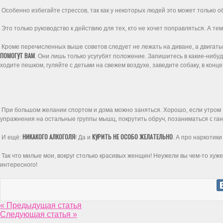
Особенно избегайте стрессов, так как у некоторых людей это может только об
Это только руководство к действию для тех, кто не хочет поправляться. А тем
Кроме перечисленных выше советов следует не лежать на диване, а двигатьс
ПОМОГУТ ВАМ
. Они лишь только усугубят положение. Запишитесь в какие-нибу
ходите пешком, гуляйте с детьми на свежем воздухе, заведите собаку, в конце
При большом желании спортом и дома можно заняться. Хорошо, если утром 1
упражнения на остальные группы мышц, покрутить обруч, позаниматься с га
НИКАКОГО АЛКОГОЛЯ
КУРИТЬ НЕ ОСОБО ЖЕЛАТЕЛЬНО
И ещё:
! Да и
. А про наркотики
Так что милые мои, вокруг столько красивых женщин! Неужели вы чем-то хуж
интересного!
« Предыдущая статья
Следующая статья »