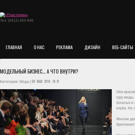
Тел: (0412) 465-646
ГЛАВНАЯ
О НАС
РЕКЛАМА
ДИЗАЙН
ВЕБ-САЙТЫ
МОДЕЛЬНЫЙ БИЗНЕС… А ЧТО ВНУТРИ?
08 МАЯ 2014, 10:31
Категория: Мода |
Они красив
гуру моды.
богатых и 
клуба. Но 
Многие де
бриллианты