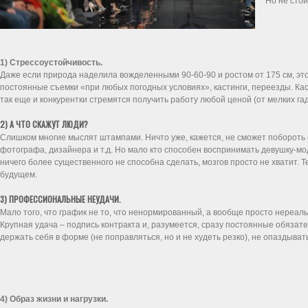
Но не стои
1) Стрессоустойчивость.
Даже если природа наделила вожделенными 90-60-90 и ростом от 175 см, эт
постоянные съемки «при любых погодных условиях», кастинги, переезды. Каст
так еще и конкурентки стремятся получить работу любой ценой (от мелких га
2) А ЧТО СКАЖУТ ЛЮДИ?
Слишком многие мыслят штампами. Ничто уже, кажется, не сможет побороть 
фотографа, дизайнера и т.д. Но мало кто способен воспринимать девушку-мо
ничего более существенного не способна сделать, мозгов просто не хватит. 
будущем.
3) ПРОФЕССИОНАЛЬНЫЕ НЕУДАЧИ.
Мало того, что график не то, что ненормированный, а вообще просто нереаль
Крупная удача – подпись контракта и, разумеется, сразу постоянные обязат
держать себя в форме (не поправляться, но и не худеть резко), не опаздывать
4) Образ жизни и нагрузки.