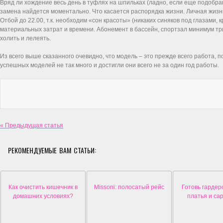
Вряд ли хождение весь день в туфлях на шпильках (ладно, если еще подобра
замена найдется моментально. Что касается распорядка жизни. Личная жизн
Отбой до 22.00, т.к. необходим «сон красоты» (никаких синяков под глазами
материальных затрат и времени. Абонемент в бассейн, спортзал минимум трижд
холить и лелеять.
Из всего выше сказанного очевидно, что модель – это прежде всего работа, 
успешных моделей не так много и достигли они всего не за один год работы.
« Предыдущая статья
РЕКОМЕНДУЕМЫЕ ВАМ СТАТЬИ:
Как очистить кишечник в
Missoni: полосатый рейс
Готовь гардеро
домашних условиях?
платья и с