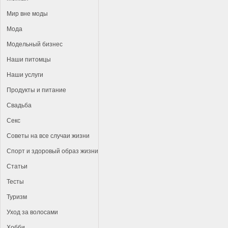
Мир вне моды
Мода
Модельный бизнес
Наши питомцы
Наши услуги
Продукты и питание
Свадьба
Секс
Советы на все случаи жизни
Спорт и здоровый образ жизни
Статьи
Тесты
Туризм
Уход за волосами
Хобби