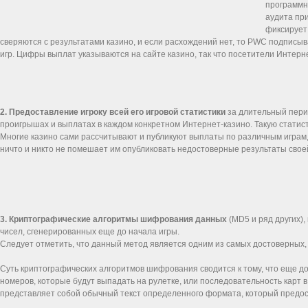
программн
аудита пр
фиксирует
сверяются с результатами казино, и если расхождений нет, то PWC подписыв
игр. Цифры выплат указываются на сайте казино, так что посетители Интернет
2. Предоставление игроку всей его игровой статистики
за длительный перио
проигрышах и выплатах в каждом конкретном Интернет-казино. Такую статист
Многие казино сами рассчитывают и публикуют выплаты по различным играм, 
ничто и никто не помешает им опубликовать недостоверные результаты свое
3. Криптографические алгоритмы шифрования данных
(MD5 и ряд других)
чисел, сгенерированных еще до начала игры.
Следует отметить, что данный метод является одним из самых достоверных, 
Суть криптографических алгоритмов шифрования сводится к тому, что еще до
номеров, которые будут выпадать на рулетке, или последовательность карт в
представляет собой обычный текст определенного формата, который предос