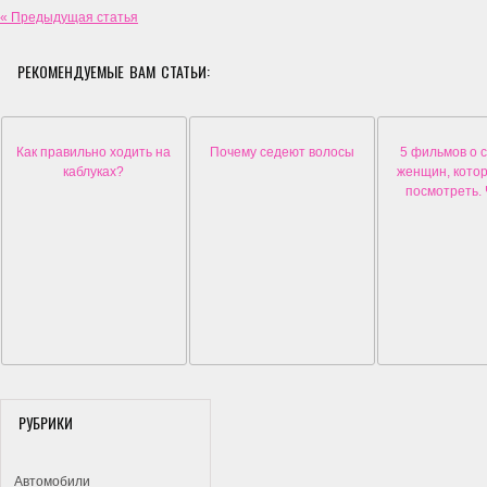
« Предыдущая статья
РЕКОМЕНДУЕМЫЕ ВАМ СТАТЬИ:
Как правильно ходить на
Почему седеют волосы
5 фильмов о 
каблуках?
женщин, кото
посмотреть. Ч
РУБРИКИ
Автомобили