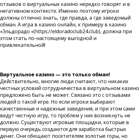
отзывов о виртуальных казино нередко говорят и в
негативном контексте. Именно поэтому игроки
должны отлично знать, где правда, а где заведомый
обман. А игра в казино онлайн, к примеру в казино
«Эльдорадо «(
https://eldoradoclub24.club
), должна при
этом стать по-настоящему выгодной и
привлекательной!
Виртуальное казино — это только обман!
Действительно, многие люди считают, что никаких
честных условий сотрудничества в виртуальном казино
предложено быть не может. Связано это с отзывами
людей о такой игре. Но если игроки выбирают
качественные и надежные заведения, и при этом сами
ведут честную игру, то проблем у них возникнуть не
должно. Существуют игровые площадки, которые в
первую очередь создаются для заработка быстрых
денег. Они обещают посетителям золотые горы, но