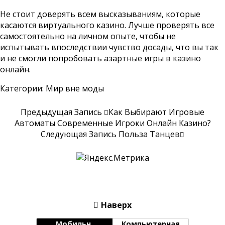
Не стоит доверять всем высказываниям, которые
касаются виртуального казино. Лучше проверять все
самостоятельно на личном опыте, чтобы не
испытывать впоследствии чувство досады, что вы так
и не смогли попробовать азартные игры в казино
онлайн.
Категории:
Мир вне моды
Предыдущая Запись
Как Выбирают Игровые
Автоматы Современные Игроки Онлайн Казино?
Следующая Запись
Польза Танцев
Наверх
Мобильн.
Компьютерная