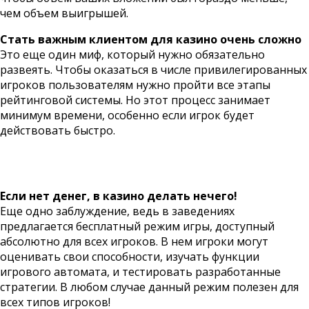
чем объем выигрышей.
Стать важным клиентом для казино очень сложно
Это еще один миф, который нужно обязательно
развеять. Чтобы оказаться в числе привилегированных
игроков пользователям нужно пройти все этапы
рейтинговой системы. Но этот процесс занимает
минимум времени, особенно если игрок будет
действовать быстро.
Если нет денег, в казино делать нечего!
Еще одно заблуждение, ведь в заведениях
предлагается бесплатный режим игры, доступный
абсолютно для всех игроков. В нем игроки могут
оценивать свои способности, изучать функции
игрового автомата, и тестировать разработанные
стратегии. В любом случае данный режим полезен для
всех типов игроков!