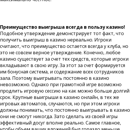
Преимущество выигрыша всегда в пользу казино!
Подобное утверждение демонстрирует тот факт, что
получить выигрыш в казино нереально. Игроки
считают, что преимущество остается всегда у клуба, но
это не совсем верное утверждение. Конечно, любое
казино существует за счет тех средств, которые игроки
вкладывают в свою игру. За этот за счет формируется
им бонусная система, и содержание всех сотрудников
зала. Поэтому выигрывать постоянно в казино
невозможно. Однако при грамотной игре возможно
продлить игровую сессию на как можно больше долгий
срок. Крупные выигрыши в казино онлайн, в тех же
игровых автоматов, случаются, но при этом игроки
должны понимать, что постоянно выигрывать в казино
они не смогут никогда. Зато сделать из своей игры
эффективный досуг вполне реально. Самое главное,
чтобы объем ваших вложений был гораздо меньше,