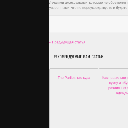
Лучшими аксессуарами, которые не обременят ва
уверенными, что не переусердствуете и будете
« Предыдущая статья
РЕКОМЕНДУЕМЫЕ ВАМ СТАТЬИ:
The Parties: кто куда
Как правильно 
сумку и обу
различных 
одежд