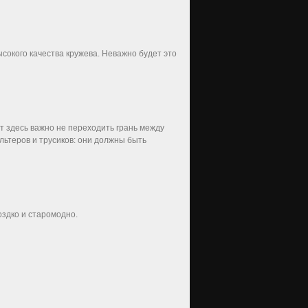
сокого качества кружева. Неважно будет это
т здесь важно не переходить грань между
льтеров и трусиков: они должны быть
оздко и старомодно.