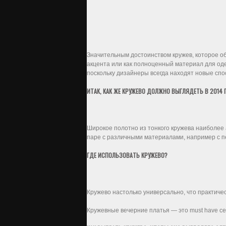
Значительным достоинством кружев, которое об
акцента или как полноценный материал для од
поскольку дизайнеры всегда находят новые спос
ИТАК, КАК ЖЕ КРУЖЕВО ДОЛЖНО ВЫГЛЯДЕТЬ В 2014 
Широкое полотно из тонкого кружева наиболее 
паре с различными материалами, например с пе
ГДЕ ИСПОЛЬЗОВАТЬ КРУЖЕВО?
Кружево настолько универсально, что практическ
Кружевные вечерние платья — это must have се