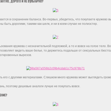
АНТНО, ДОРОГО И НЕ ВУЛЬГАРНО?
ется в сохранении баланса. Во-первых, убедитесь, что покупаете кружево вы
 быть дорогими, такими как шелк, и ни в коем случае не полиэстер.
зования кружева с незначительной подложкой, а то и вовсе на голое тело. Во
 позволяет видеть ваше белье, то держитесь подальше от сексуальных бюстга
 откровенных вырезов.
ь его с другими материалами. Слишком много кружева может выглядеть гром
ань, поэтому дешевые аналоги лучше не покупать вовсе.
ЕНИЕ?