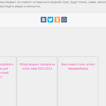
ш бюджет, но помогут оставаться в модной струе, будут пояса, сумки, перча
 выглядеть модно и элегантно.
подобрать
Обзор модных трендов на
Ваш новый стиль: услуги
вь для
осень-зиму 2013-2014
имиджмейкера
стилей
ы?