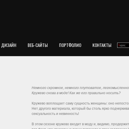
ДИЗАЙН
ВЕБ-САЙТЫ
ПОРТФОЛИО
КОНТАКТЫ
Немного скромное, немного плутоватое, легкомысленно
Кружево снова в моде! Как же его правильно носить?
Кружево воплощает саму сущность женщины: оно непостоя
Нет другого материала, который бы столь ярко подчеркив
сексуальность и невинность!
В этом сезоне кружево входит в моду и, видимо, продержит