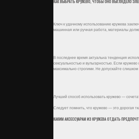
КАК ВЫБРАТЬ КРУЖЕВО, ЧТОБЫ ОНО ВЫГЛЯДЕЛО ЭЛЕГ
Ключ к удачному использованию кружева заключа
машинная или ручная работа, материалы должны
В последнее время актуальна тенденция исполь
сексуальностью и вульгарностью. Если кружево
максимально строгими. Не допускайте слишком
Лучший способ использовать кружево — сочетат
Следует помнить, что кружево — это дорогая тк
КАКИМ АКСЕССУАРАМ ИЗ КРУЖЕВА ОТДАТЬ ПРЕДПОЧТ