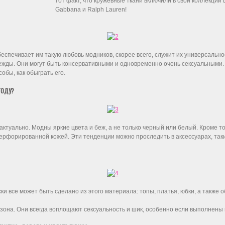
тот факт, что кружевные ткани включили в свои коллекции Lou
Gabbana и Ralph Lauren!
еспечивает им такую любовь модников, скорее всего, служит их универсально
ежды. Они могут быть консервативными и одновременно очень сексуальными.
обы, как обыграть его.
ГОДУ?
актуально. Модны яркие цвета и беж, а не только черный или белый. Кроме т
рфорированной кожей. Эти тенденции можно проследить в аксессуарах, таких
и все может быть сделано из этого материала: топы, платья, юбки, а также об
зона. Они всегда воплощают сексуальность и шик, особенно если выполнены 