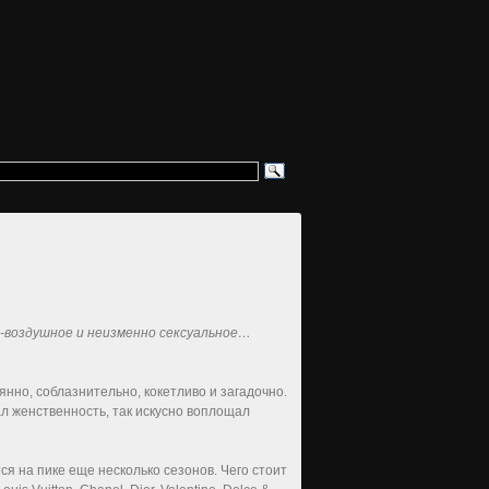
-воздушное и неизменно сексуальное…
нно, соблазнительно, кокетливо и загадочно.
ал женственность, так искусно воплощал
ся на пике еще несколько сезонов. Чего стоит