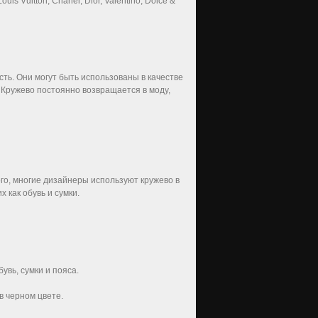
is Vuitton, Chanel, Dior, Valentino, Dolce &
сть. Они могут быть использованы в качестве
 Кружево постоянно возвращается в моду,
ого, многие дизайнеры используют кружево в
 как обувь и сумки.
увь, сумки и пояса.
в черном цвете.