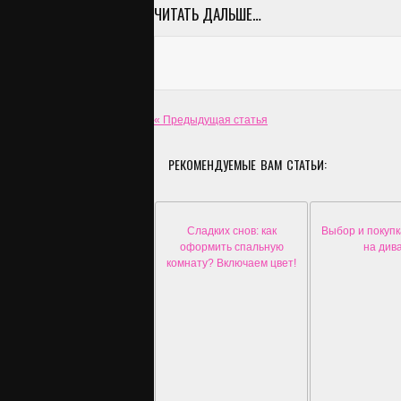
ЧИТАТЬ ДАЛЬШЕ…
« Предыдущая статья
РЕКОМЕНДУЕМЫЕ ВАМ СТАТЬИ:
Сладких снов: как
Выбор и покупк
оформить спальную
на див
комнату? Включаем цвет!