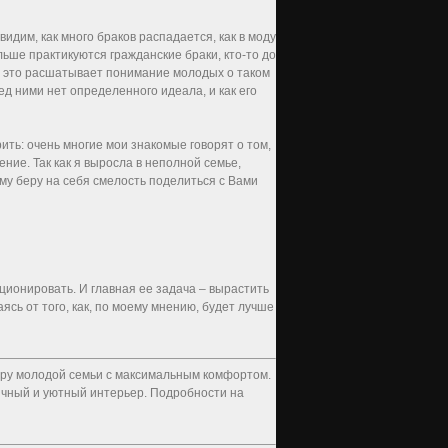
видим, как много браков распадается, как в моду
ьше практикуются гражданские браки, кто-то до
се это расшатывает понимание молодых о таком
ед ними нет определенного идеала, и как его
ить: очень многие мои знакомые говорят о том,
ение. Так как я выросла в неполной семье,
ому беру на себя смелость поделиться с Вами
ционировать. И главная ее задача – вырастить
сь от того, как, по моему мнению, будет лучше
тиру молодой семьи с максимальным комфортом.
ичный и уютный интерьер. Подробности на