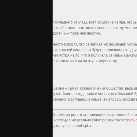
последнего откладывает создание семьи, чтобы
незыблемом понятии как семья, поэтому многие 
достичь – тоже неизвестно.
Часто говорят, что семейная жизнь людей устра
что в своей семье они будут реализовывать друг
несмотря на то, что я получала от мамы максим
своими мыслями на эту важную тему.
Семья – самая важная ячейка общества, ведь и
достойного гражданина и человека с большой б
ребенку, растущему в семье, во-вторых, исходя
Огромную роль в становлении современной сем
Поэтому обязательно советую вам по
смотреть 
gostinye.allmebel-spb.ru.