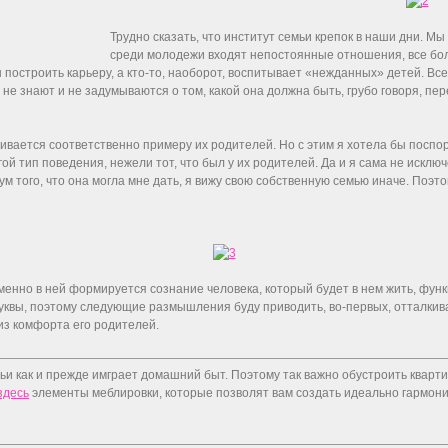
Трудно сказать, что институт семьи крепок в наши дни. Мы 
среди молодежи входят непостоянные отношения, все бол
 построить карьеру, а кто-то, наоборот, воспитывает «нежданных» детей. В
не знают и не задумываются о том, какой она должна быть, грубо говоря, пер
ивается соответственно примеру их родителей. Но с этим я хотела бы поспор
ой тип поведения, нежели тот, что был у их родителей. Да и я сама не исключ
ум того, что она могла мне дать, я вижу свою собственную семью иначе. Поэт
менно в ней формируется сознание человека, который будет в нем жить, функ
уквы, поэтому следующие размышления буду приводить, во-первых, отталкивая
 из комфорта его родителей.
ьи как и прежде имграет домашний быт. Поэтому так важно обустроить квар
здесь
элементы меблировки, которые позволят вам создать идеально гармон