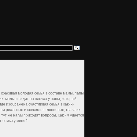
т красивая молодая семья в составе мамы, папы
их: малыш сидит на плечах у папы, который
где изображена счастливая семья в каких-
они реальные и совсем не глянцевые, глаза их
тут же на ум приходят вопросы. Как им удается
т семья у меня?