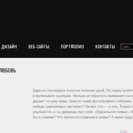
ДИЗАЙН
ВЕБ-САЙТЫ
ПОРТФОЛИО
КОНТАКТЫ
 ЛЮБОВЬ
Один из последних золотых осенних дней. По парку гуляе
и маленького сынишки. Нельзя не обратить внимания на н
держит за руку маму. Знаете такие фотографии с обложек, 
нибудь одинаковых свитерах? Так вот это — о них. Только 
улыбаются, и ты думаешь про себя: «Идеальная семья». И 
быть такими? Что является главным в семье? А какая буде