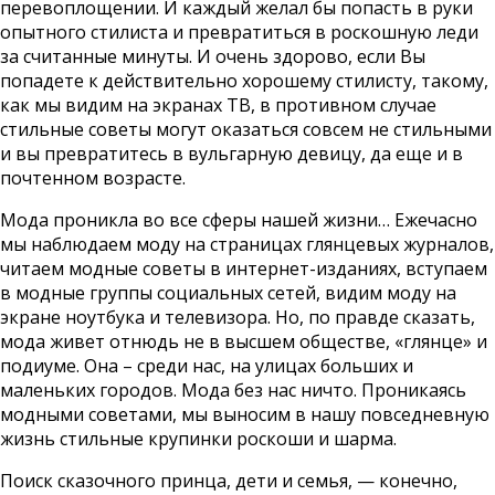
перевоплощении. И каждый желал бы попасть в руки
опытного стилиста и превратиться в роскошную леди
за считанные минуты. И очень здорово, если Вы
попадете к действительно хорошему стилисту, такому,
как мы видим на экранах ТВ, в противном случае
стильные советы могут оказаться совсем не стильными
и вы превратитесь в вульгарную девицу, да еще и в
почтенном возрасте.
Мода проникла во все сферы нашей жизни… Ежечасно
мы наблюдаем моду на страницах глянцевых журналов,
читаем модные советы в интернет-изданиях, вступаем
в модные группы социальных сетей, видим моду на
экране ноутбука и телевизора. Но, по правде сказать,
мода живет отнюдь не в высшем обществе, «глянце» и
подиуме. Она – среди нас, на улицах больших и
маленьких городов. Мода без нас ничто. Проникаясь
модными советами, мы выносим в нашу повседневную
жизнь стильные крупинки роскоши и шарма.
Поиск сказочного принца, дети и семья, — конечно,