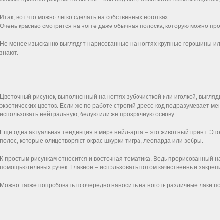
Итак, вот что можно легко сделать на собственных ноготках.
Очень красиво смотрится на ногте даже обычная полоска, которую можно про
Не менее изысканно выглядят нарисованные на ногтях крупные горошины или
знают.
Цветочный рисунок, выполненный на ногтях зубочисткой или иголкой, выгля
экзотических цветов. Если же по работе строгий дресс-код подразумевает м
использовать нейтральную, белую или же прозрачную основу.
Еще одна актуальная тенденция в мире нейл-арта – это животный принт. Это
полос, которые олицетворяют окрас шкурки тигра, леопарда или зебры.
К простым рисункам относится и восточная тематика. Ведь прорисованный на 
помощью гелевых ручек. Главное – использовать потом качественный закрепи
Можно также попробовать поочередно наносить на ноготь различные лаки по