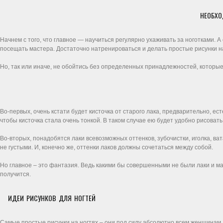
НЕОБХ
Начнем с того, что главное — научиться регулярно ухаживать за ноготками. А
посещать мастера. Достаточно натренироваться и делать простые рисунки на
Но, так или иначе, не обойтись без определенных принадлежностей, которые 
Во-первых, очень кстати будет кисточка от старого лака, предварительно, 
чтобы кисточка стала очень тонкой. В таком случае ею будет удобно рисовать
Во-вторых, понадобятся лаки всевозможных оттенков, зубочистки, иголка, ва
не густыми. И, конечно же, оттенки лаков должны сочетаться между собой.
Но главное – это фантазия. Ведь какими бы совершенными не были лаки и м
получится.
ИДЕИ РИСУНКОВ ДЛЯ НОГТЕЙ
Самые простые рисунки на ногтях – они под силу абсолютно всем женщинам, 