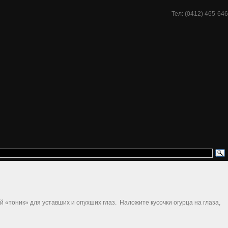
Тел: (0412) 465-646
 «тоник» для уставших и опухших глаз. Наложите кусочки огурца на глаза,