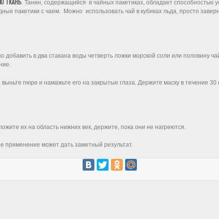
УЮ ТКАНЬ
. Танин, содержащийся в чайных пакетиках, обладает способностью у
ые пакетики с чаем. Можно использовать чай в кубиках льда, просто заверну
о добавить в два стакана воды четверть ложки морской соли или половину ч
ние.
выньте пюре и намажьте его на закрытые глаза. Держите маску в течение 30 м
ожите их на область нижних век, держите, пока они не нагреются.
ое применение может дать заметный результат.