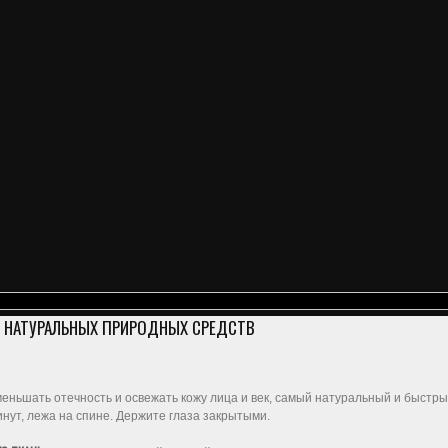
И НАТУРАЛЬНЫХ ПРИРОДНЫХ СРЕДСТВ
меньшать отечность и освежать кожу лица и век, самый натуральный и быстрый
инут, лежа на спине. Держите глаза закрытыми.