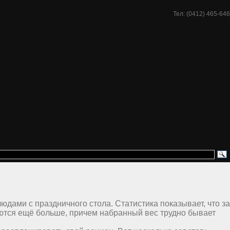
Тел: (0412) 465-646
юдами с праздничного стола. Статистика показывает, что за
ются ещё больше, причем набранный вес трудно бывает