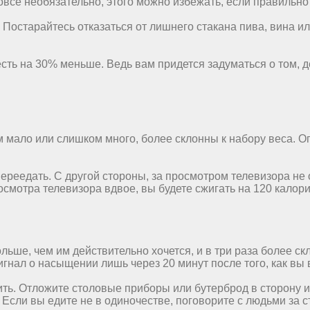
все необязательно, этого можно избежать, если правильно 
Постарайтесь отказаться от лишнего стакана пива, вина ил
сть на 30% меньше. Ведь вам придется задуматься о том, д
 мало или слишком много, более склонны к набору веса. Оп
переедать. С другой стороны, за просмотром телевизора не
смотра телевизора вдвое, вы будете сжигать на 120 калори
льше, чем им действительно хочется, и в три раза более ск
сигнал о насыщении лишь через 20 минут после того, как вы
жить. Отложите столовые приборы или бутерброд в сторону 
. Если вы едите не в одиночестве, поговорите с людьми за