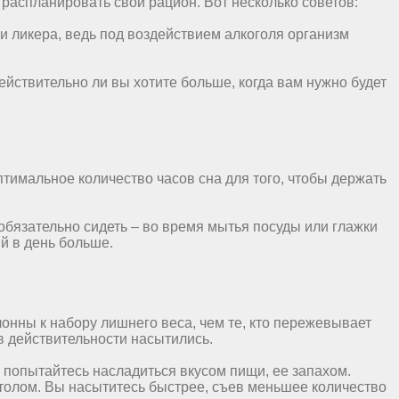
распланировать свой рацион. Вот несколько советов:
и ликера, ведь под воздействием алкоголя организм
ействительно ли вы хотите больше, когда вам нужно будет
тимальное количество часов сна для того, чтобы держать
 обязательно сидеть – во время мытья посуды или глажки
й в день больше.
лонны к набору лишнего веса, чем те, кто пережевывает
 в действительности насытились.
и попытайтесь насладиться вкусом пищи, ее запахом.
 столом. Вы насытитесь быстрее, съев меньшее количество