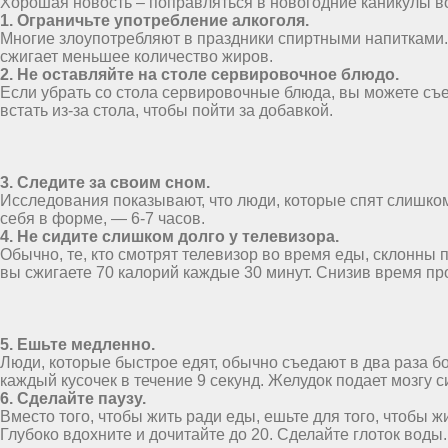
Хорошая новость – поправляться в новогодние каникулы во
1. Ограничьте употребление алкоголя.
Многие злоупотребляют в праздники спиртными напитками. 
сжигает меньшее количество жиров.
2. Не оставляйте на столе сервировочное блюдо.
Если убрать со стола сервировочные блюда, вы можете съе
встать из-за стола, чтобы пойти за добавкой.
3. Следите за своим сном.
Исследования показывают, что люди, которые спят слишком
себя в форме, — 6-7 часов.
4. Не сидите слишком долго у телевизора.
Обычно, те, кто смотрят телевизор во время еды, склонны 
вы сжигаете 70 калорий каждые 30 минут. Снизив время про
5. Ешьте медленно.
Люди, которые быстрое едят, обычно съедают в два раза бо
каждый кусочек в течение 9 секунд. Желудок подает мозгу 
6. Сделайте паузу.
Вместо того, чтобы жить ради еды, ешьте для того, чтобы 
Глубоко вдохните и дочитайте до 20. Сделайте глоток воды