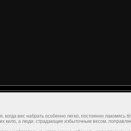
, когда вес набрать особенно легко, постоянно лакомясь бл
их кило, а люди, страдающие избыточным весом, поправля