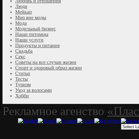
Любовь и отношения
Люди
Мейкап
Мир вне моды
Мода
Модельный бизнес
Наши питомцы
Наши услуги
Продукты и питание
Свадьба
Секс
Советы на все случаи жизни
Спорт и здоровый образ жизни
Статьи
Тесты
Туризм
Уход за волосами
Хобби
Рекламное агенство
«Плас