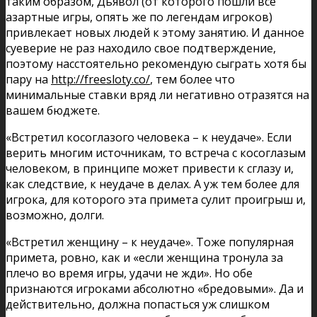
таким образом, Дьявол (от которого пошли все
азартные игры, опять же по легендам игроков)
привлекает новых людей к этому занятию. И данное
суеверие не раз находило свое подтверждение,
поэтому насстоятельно рекомендую сыграть хотя бы
пару на
http://freesloty.co/
, тем более что
минимальные ставки вряд ли негативно отразятся на
вашем бюджете.
«Встретил косоглазого человека – к неудаче». Если
верить многим источникам, то встреча с косоглазым
человеком, в принципе может привести к сглазу и,
как следствие, к неудаче в делах. А уж тем более для
игрока, для которого эта примета сулит проигрыш и,
возможно, долги.
«Встретил женщину – к неудаче». Тоже популярная
примета, ровно, как и «если женщина тронула за
плечо во время игры, удачи не жди». Но обе
признаются игроками абсолютно «бредовыми». Да и
действительно, должна попасться уж слишком