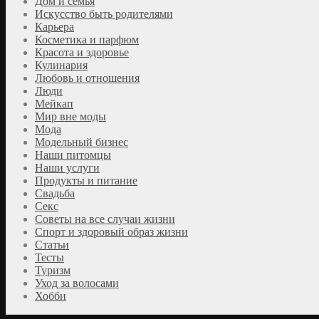
Дом и семья
Искусство быть родителями
Карьера
Косметика и парфюм
Красота и здоровье
Кулинария
Любовь и отношения
Люди
Мейкап
Мир вне моды
Мода
Модельный бизнес
Наши питомцы
Наши услуги
Продукты и питание
Свадьба
Секс
Советы на все случаи жизни
Спорт и здоровый образ жизни
Статьи
Тесты
Туризм
Уход за волосами
Хобби