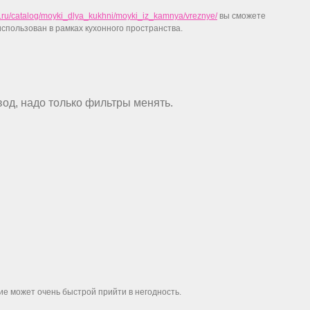
m.ru/catalog/moyki_dlya_kukhni/moyki_iz_kamnya/vreznye/
вы сможете
спользован в рамках кухонного пространства.
вод, надо только фильтры менять.
ие может очень быстрой прийти в негодность.