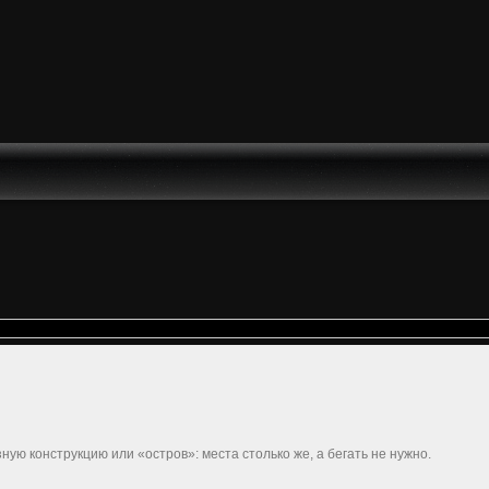
ную конструкцию или «остров»: места столько же, а бегать не нужно.