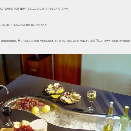
х прячутся друг за другом и «теряются».
ь их – задача не из легких.
шение. Но чем швов меньше, тем лучше для чистоты! Поэтому практичнее у