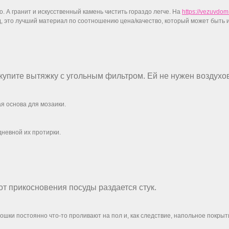
. А гранит и искусственный камень чистить гораздо легче. На
https://vezuvdo
д, это лучший материал по соотношению цена/качество, который может быть и
 купите вытяжку с угольным фильтром. Ей не нужен воздухо
я основа для мозаики.
дневной их протирки.
от прикосновения посуды раздается стук.
ошки постоянно что-то проливают на пол и, как следствие, напольное покрыт