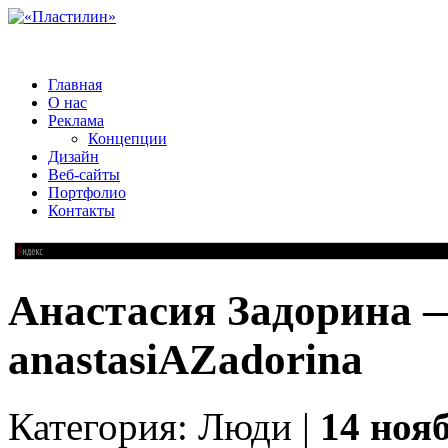
Главная
О нас
Реклама
Концепции
Дизайн
Веб-сайты
Портфолио
Контакты
Анастасия Задорина —
anastasiAZadorina
Категория: Люди |
14 нояб