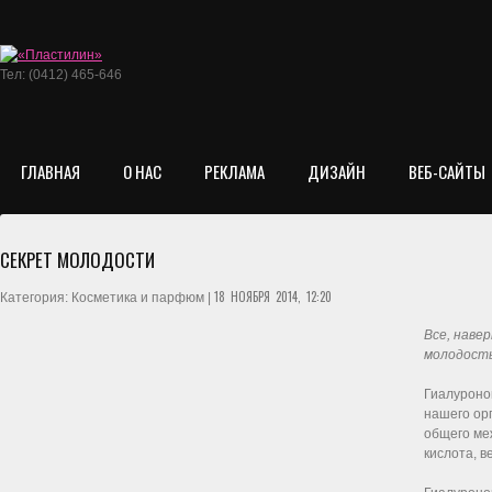
Тел: (0412) 465-646
ГЛАВНАЯ
О НАС
РЕКЛАМА
ДИЗАЙН
ВЕБ-САЙТЫ
СЕКРЕТ МОЛОДОСТИ
18 НОЯБРЯ 2014, 12:20
Категория: Косметика и парфюм |
Все, наве
молодость
Гиалуроно
нашего орг
общего ме
кислота, в