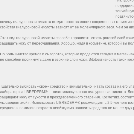
Гиалуронов
поддержив
тончайшую 
подтянутос
почему гиалуроновая кислота входит в состав многих современных косметиче
свойства гиалуроновой кислоты зависят от ее молекулярного веса. Чем он н
Этот вид гиалуроновой кислоты способен проникать сквозь роговой слой кож
защищать кожу от пересушивания. Хорошо, когда в косметике, которой вы по
Но большинство кремов и сывороток, которые продаются сегодня в магазина
не способен проникнуть даже в верхние слои кожи. Эффективность такой кос
Тщательно выбирать «свое» средство и внимательно читать состав на его у
лаборатории LIBREDERM® — низкомолекулярная гиалуроновая кислота. Легк
защищают кожу от сухости и преждевременного старения. Косметика состоит 
«космецевтикой». Использовать LIBREDERM® рекомендуют с 2 5-летнего воз
среднего и пожилого возраста необходимо наносить средства не менее двух р