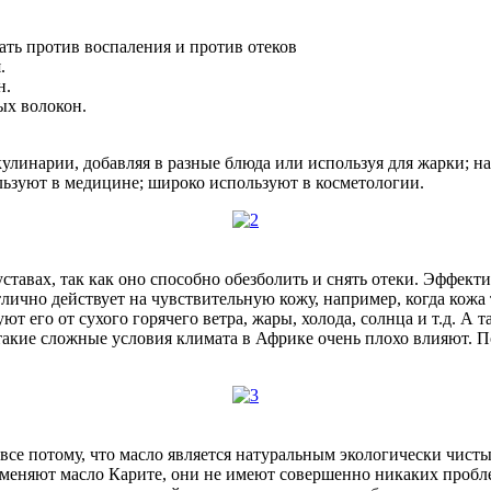
ать против воспаления и против отеков
.
н.
ых волокон.
улинарии, добавляя в разные блюда или используя для жарки; н
льзуют в медицине; широко используют в косметологии.
авах, так как оно способно обезболить и снять отеки. Эффектив
тлично действует на чувствительную кожу, например, когда кожа
 его от сухого горячего ветра, жары, холода, солнца и т.д. А 
в такие сложные условия климата в Африке очень плохо влияют. 
все потому, что масло является натуральным экологически чист
именяют масло Карите, они не имеют совершенно никаких проблем