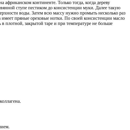
а африканском континенте. Только тогда, когда дереву
ревянной ступе пестиком до консистенции муки. Далее такую
оверхности воды. Затем всю массу нужно промыть несколько раз
сла имеет пряные ореховые нотки. По своей консистенции масло
 в плотной, закрытой таре и при температуре не больше
коллагена.
нием.