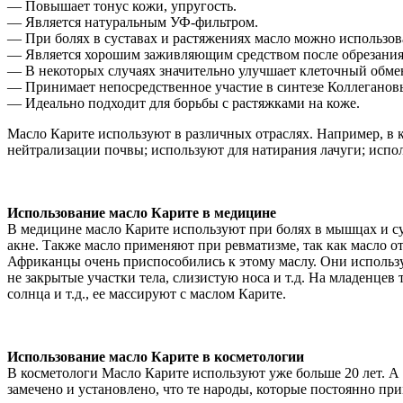
— Повышает тонус кожи, упругость.
— Является натуральным УФ-фильтром.
— При болях в суставах и растяжениях масло можно использов
— Является хорошим заживляющим средством после обрезания
— В некоторых случаях значительно улучшает клеточный обме
— Принимает непосредственное участие в синтезе Коллеганов
— Идеально подходит для борьбы с растяжками на коже.
Масло Карите используют в различных отраслях. Например, в к
нейтрализации почвы; используют для натирания лачуги; испо
Использование масло Карите в медицине
В медицине масло Карите используют при болях в мышцах и суст
акне. Также масло применяют при ревматизме, так как масло о
Африканцы очень приспособились к этому маслу. Они используют
не закрытые участки тела, слизистую носа и т.д. На младенце
солнца и т.д., ее массируют с маслом Карите.
Использование масло Карите в косметологии
В косметологи Масло Карите используют уже больше 20 лет. А 
замечено и установлено, что те народы, которые постоянно пр