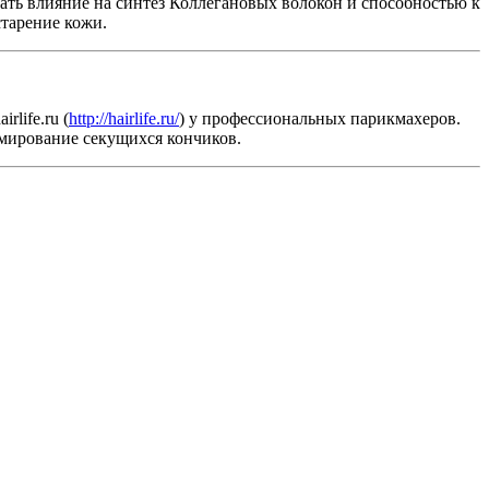
ать влияние на синтез Коллегановых волокон и способностью к
старение кожи.
rlife.ru (
http://hairlife.ru/
) у профессиональных парикмахеров.
рмирование секущихся кончиков.