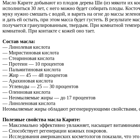
Масло Карите добывают из плодов дерева Ши (из мякоти их кост
исполниться 30 лет, с него можно будет собирать плоды. Косто
муку нужно смешать с водой, и варить на огне до массы зеленог
и дать ей остыть, при этом масса будет густеть. В результате
получается гранулированным, твердым. При комнатной температ
комнатной. При контакте с кожей оно тает.
Состав масла:
— Линолевая кислота
— Миристиновая кислота
— Стеариновая кислота
— Протеин — 10 процентов
— Пальмитиновая кислота
— Жир — 45 — 48 процентов
— Арахиновая кислота
— Углеводы — 25 — 30 процентов
— Олеиновая кислота
— Неомыляемые жиры — до 17 процентов
— Линоленовая кислота
Неомыляемые жиры обладают регенерирующими свойствами, со
Полезные свойства масла Карите:
— Максимально эффективно увлажняет, насыщает витаминами, 
— Способствует регенерации кожных покровов.
— Исследования американских косметологов показали, что это