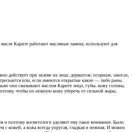
а масле Карите работают масляные лампы; используют для
но действует при экземе на лице, дерматозе, псориазе, ожогах,
 трескается или, если имеются открытые какие — либо раны.
также они смазывают маслом Карите лицо, губы, кожу головы,
Поэтому, чтобы их нежную кожу уберечь от сильной жары,
ым и поэтому косметологи уделяют ему такое внимание. Было
 с кожей, а кожа всегда упругая, гладкая и нежная. И можно