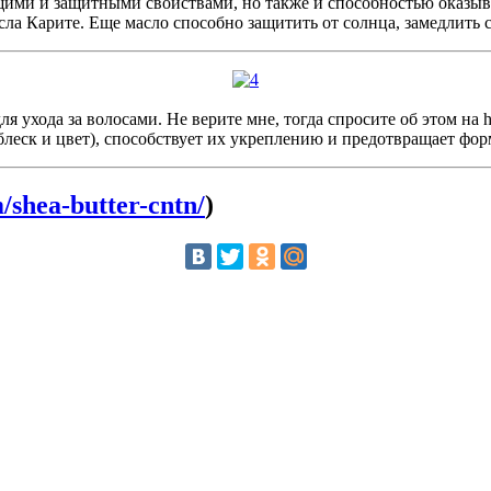
ающими и защитными свойствами, но также и способностью оказыв
сла Карите. Еще масло способно защитить от солнца, замедлить 
 ухода за волосами. Не верите мне, тогда спросите об этом на hai
блеск и цвет), способствует их укреплению и предотвращает фо
/shea-butter-cntn/
)