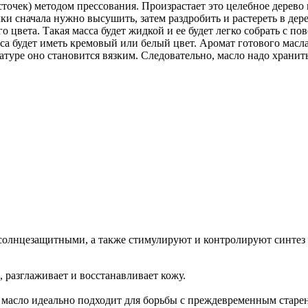
очек) методом прессования. Произрастает это целебное дерево н
чки сначала нужно высушить, затем раздробить и растереть в де
о цвета. Такая масса будет жидкой и ее будет легко собрать с п
 масса будет иметь кремовый или белый цвет. Аромат готового ма
уре оно становится вязким. Следовательно, масло надо хранить
лнцезащитными, а также стимулируют и контролируют синтез 
разглаживает и восстанавливает кожу.
 масло идеально подходит для борьбы с преждевременным старе