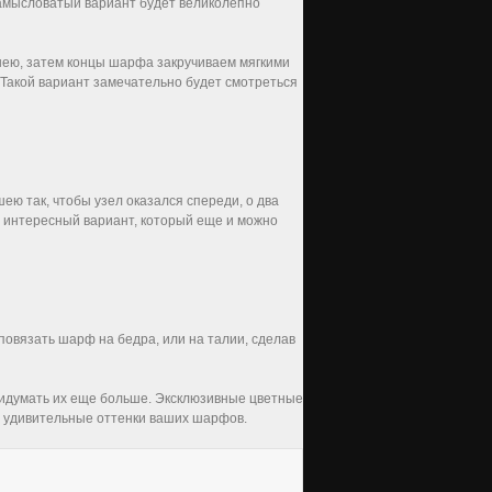
замысловатый вариант будет великолепно
шею, затем концы шарфа закручиваем мягкими
 Такой вариант замечательно будет смотреться
ею так, чтобы узел оказался спереди, о два
ь интересный вариант, который еще и можно
овязать шарф на бедра, или на талии, сделав
ридумать их еще больше. Эксклюзивные цветные
 удивительные оттенки ваших шарфов.