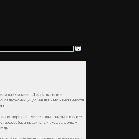
 многих модниц. Этот стильный и
 обладательницы, добавив в него изысканности
де.
ковых шарфов помогает нам придумывать все
о гардероба, а правильный уход за шелком
годы.