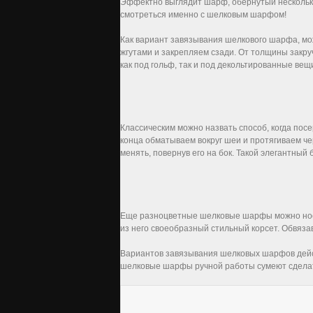
Эффектно выглядит шарф, обернутый несколько
смотреться именно с шелковым шарфом!
Как вариант завязывания шелкового шарфа, мо
жгутами и закрепляем сзади. От толщины закру
как под гольф, так и под декольтированные вещ
Классическим можно назвать способ, когда пос
конца обматываем вокруг шеи и протягиваем ч
менять, повернув его на бок. Такой элегантный
Еще разноцветные шелковые шарфы можно носит
из него своеобразный стильный корсет. Обвяза
Вариантов завязывания шелковых шарфов дейст
шелковые шарфы ручной работы сумеют сделат