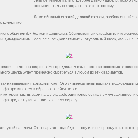
Унылое темное пальто, которое давно надоело, можно у
оно моментально заиграет на вас по–новому.
Даже обычный строгий деловой костюм, разбавленный эл
о колоритно.
ика с обычной футболкой и джинсами. Обыкновенный сарафан или классиче
индивидуальным. Главное знать, как отличить натуральный шелк, чтобы не на
ывания шелковых шарфов. Мы предлагаем вам несколько основных вариантов,
ного шелка будет прекрасно смотреться в любом из этих вариантов.
ак называемый парижский узел. Это универсальный вариант, подходящий к
рфа протягиваем в образовавшейся петле.
и котором накидываем на шею шарф, один конец оставляем чуть длиннее, и с
арфа придает утонченность вашему образу.
инутый на плечи. Этот вариант подойдет к топу или вечернему платью с от