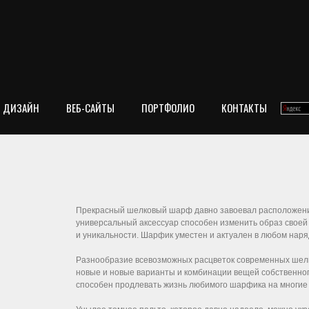
ДИЗАЙН
ВЕБ-САЙТЫ
ПОРТФОЛИО
КОНТАКТЫ
Прекрасный шелковый шарф давно завоевал расположение
универсальный аксессуар способен изменить образ своей
и уникальности. Шарфик уместен и актуален в любом наря
Разнообразие всевозможных расцветок современных шел
новые и новые варианты и комбинации вещей собственног
способен продлевать жизнь любимого шарфика на многие 