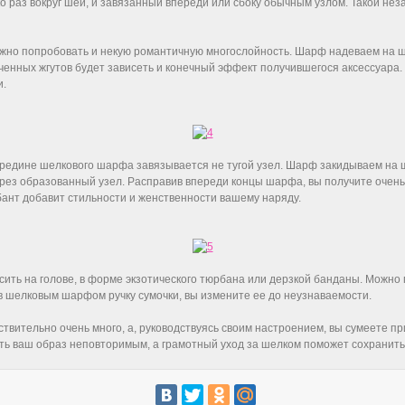
 раз вокруг шеи, и завязанный впереди или сбоку обычным узлом. Такой не
жно попробовать и некую романтичную многослойность. Шарф надеваем на 
ченных жгутов будет зависеть и конечный эффект получившегося аксессуара.
и.
ередине шелкового шарфа завязывается не тугой узел. Шарф закидываем на ш
ерез образованный узел. Расправив впереди концы шарфа, вы получите очен
 бант добавит стильности и женственности вашему наряду.
ь на голове, в форме экзотического тюрбана или дерзкой банданы. Можно п
в шелковым шарфом ручку сумочки, вы измените ее до неузнаваемости.
вительно очень много, а, руководствуясь своим настроением, вы сумеете п
ь ваш образ неповторимым, а грамотный уход за шелком поможет сохранить