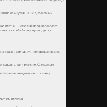
красить разными яркими шелковыми шарфами, и
егантно накинутым на шею, красочным
ское платье – шелковый шарф преобразит
девать на себя безвкусную подделку.
 а дальше вам следует полагаться на свою
ак женщине, так и мужчине. Сложенным
вободно перекидываем его за спину.
крытыми плечами.