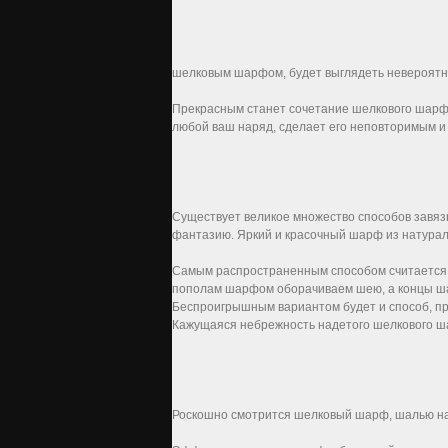
шелковым шарфом, будет выглядеть невероятн
Прекрасным станет сочетание шелкового шарф
любой ваш наряд, сделает его неповторимым и 
Существует великое множество способов завяз
фантазию. Яркий и красочный шарф из натураль
Самым распространенным способом считается т
пополам шарфом оборачиваем шею, а концы ша
Беспроигрышным вариантом будет и способ, пр
Кажущаяся небрежность надетого шелкового ш
Роскошно смотрится шелковый шарф, шалью нак