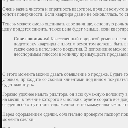
Очень важна чистота и опрятность квартиры, вряд ли кому-то з
копоти поверхности. Если квартира давно не обновлялась, то с
Теперь можете смело оценивать свое жилище, основную роль зд
цену придется снизить, также цена будет меньше, если кварти
Совет новичкам!
Качественный и дорогой ремонт не си
подготовку квартиры с плохим ремонтом должны быть вн
также смена напольного покрытия. В дополнение можно 
неоспоримым плюсом в копилку преимуществ продаваем
С этого момента можно давать объявление о продаже. Будьте г
уловкам, приходить со своими клиентами под видом покупател
будет выкинуть.
Гораздо удобнее нанять риэлтора, он всю бумажную волокиту воз
на месяц, в течение которого вы должны будете собрать все д
сведения об отсутствии задолженности по коммунальным плат
Перед оформлением сделки, обязательно проверьте паспорт пок
момента сделки.