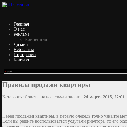
Главная
О нас
Реклама
Концепции
Дизайн
Веб-сайты
Портфолио
Контакты
Правила продажи квартиры
Категория: Советы на все случаи жизни |
24 марта 2015, 22:01
Перед продажей квартиры, в первую очередь точно узнайте мет
Если вы решите воспользоваться услугами риэлтора, то его обя
случае если вы заниматься продажей будете самостоятельно, т