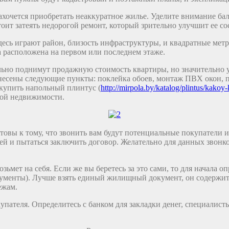
ахочется приобретать неаккуратное жилье. Уделите внимание бал
тоит затеять недорогой ремонт, который зрительно улучшит ее с
есь играют район, близость инфраструктуры, и квадратные метры
ра расположена на первом или последнем этаже.
льно поднимут продажную стоимость квартиры, но значительно 
есены следующие пункты: поклейка обоев, монтаж ПВХ окон, п
купить напольный плинтус (
http://mirpola.by/katalog/plintus/kakoy
ой недвижимости.
отовы к тому, что звонить вам будут потенциальные покупатели
ей и пытаться заключить договор. Желательно для данных звон
ьмет на себя. Если же вы беретесь за это сами, то для начала о
окументы). Лучше взять единый жилищный документ, он содержит 
ежам.
упателя. Определитесь с банком для закладки денег, специалист