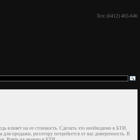
Тел: (0412) 465-646
дь влияет на ее стоимость. Сделать это необходимо в БТИ.
м для продажи, риэлтору потребуется от вас доверенность. В
ия. Взять их можно в БТИ.