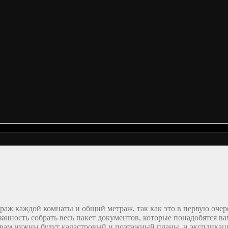
раж каждой комнаты и общий метраж, так как это в первую очере
занность собрать весь пакет документов, которые понадобятся ва
о вам нужны будут кадастровый и поэтажный планы, и экспликац