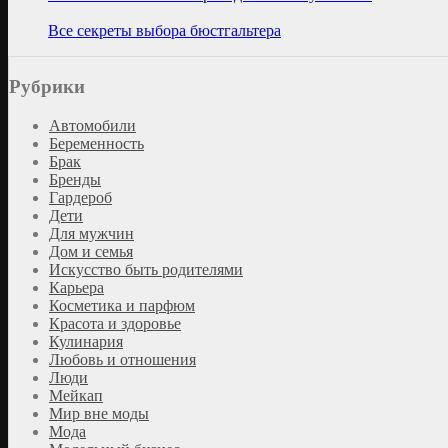
Все секреты выбора бюстгальтера
Рубрики
Автомобили
Беременность
Брак
Бренды
Гардероб
Дети
Для мужчин
Дом и семья
Искусство быть родителями
Карьера
Косметика и парфюм
Красота и здоровье
Кулинария
Любовь и отношения
Люди
Мейкап
Мир вне моды
Мода