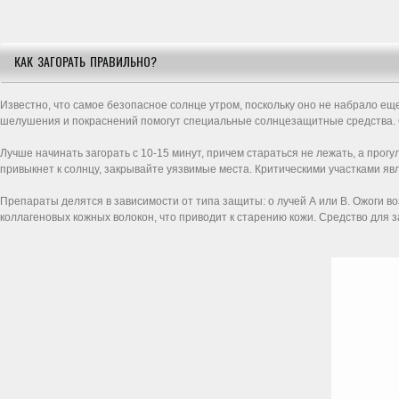
КАК ЗАГОРАТЬ ПРАВИЛЬНО?
Известно, что самое безопасное солнце утром, поскольку оно не набрало еще
шелушения и покраснений помогут специальные солнцезащитные средства. Се
Лучше начинать загорать с 10-15 минут, причем стараться не лежать, а прог
привыкнет к солнцу, закрывайте уязвимые места. Критическими участками явл
Препараты делятся в зависимости от типа защиты: о лучей А или В. Ожоги в
коллагеновых кожных волокон, что приводит к старению кожи. Средство для 