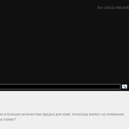
Тел: (0412) 465-646
ие в больших количествах вредно для кожи, поскольку влияет на появление
на пляже?