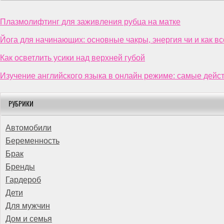
Плазмолифтинг для заживления рубца на матке
Йога для начинающих: основные чакры, энергия чи и как вс
Как осветлить усики над верхней губой
Изучение английского языка в онлайн режиме: самые дей
РУБРИКИ
Автомобили
Беременность
Брак
Бренды
Гардероб
Дети
Для мужчин
Дом и семья