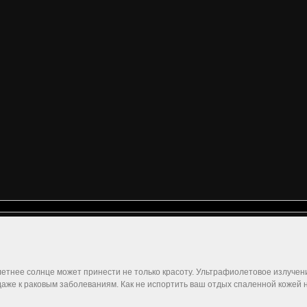
 летнее солнце может принести не только красоту. Ультрафиолетовое излучен
даже к раковым заболеваниям. Как не испортить ваш отдых спаленной кожей 