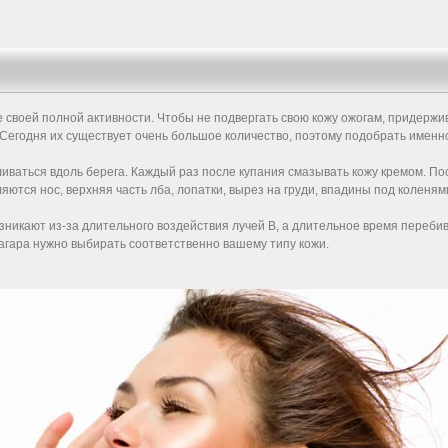
 своей полной активности. Чтобы не подвергать свою кожу ожогам, придержив
годня их существует очень большое количество, поэтому подобрать именно т
уливаться вдоль берега. Каждый раз после купания смазывать кожу кремом. П
яются нос, верхняя часть лба, лопатки, вырез на груди, впадины под коленям
озникают из-за длительного воздействия лучей В, а длительное время переб
загара нужно выбирать соответственно вашему типу кожи.