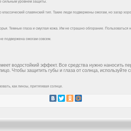
ее сильным уровнем защиты.
 классический славянский тип. Такие люди подвержены ожогам, но загар хор
рья. Темные глаза и смуглая кожа. Им не страшно обгорание. Пользоваться
 не подвержена ожогам совсем.
 имеет водостойкий эффект. Все средства нужно наносить п
лицо. Чтобы защитить губы и глаза от солнца, используйте 
овать, как линзы, притягивая солнце.