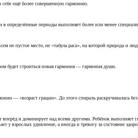
 в себе ещё более совершенную гармонию.
я и в определённые периоды выполняет более или менее специал
ем не пустое место, не «табула раса», на которой природа и лю
ром будет строиться новая гармония — гармония души.
онии — «возраст грации». До этого спираль раскручивалась без
вперёд и доминирует над всеми другими. Ребёнок выполняет гиг
ет у взрослых удивление, а иногда и тревогу за состояние здо