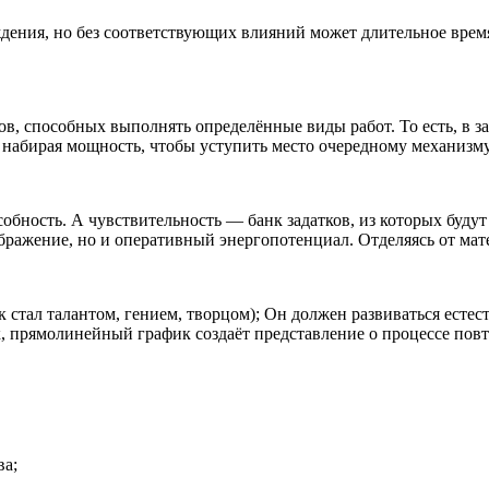
ждения, но без соответствующих влияний может длительное врем
в, способных выполнять определённые виды работ. То есть, в з
набирая мощность, чтобы уступить место очередному механизму
ность. А чувствительность — банк задатков, из которых будут 
ображение, но и оперативный энергопотенциал. Отделяясь от ма
стал талантом, гением, творцом); Он должен развиваться естеств
 прямолинейный график создаёт представление о процессе повто
ва;