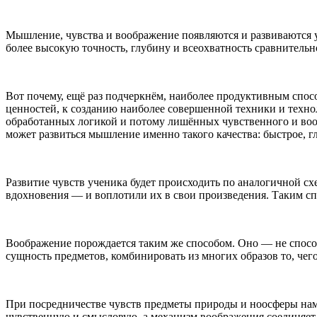
Мышление, чувства и воображение появляются и развиваются
более высокую точность, глубину и всеохватность сравнитель
Вот почему, ещё раз подчеркнём, наиболее продуктивным спо
ценностей, к созданию наиболее совершенной техники и техно
обработанных логикой и потому лишённых чувственного и воо
может развиться мышление именно такого качества: быстрое, гл
Развитие чувств ученика будет происходить по аналогичной с
вдохновения — и воплотили их в свои произведения. Таким сп
Воображение порождается таким же способом. Оно — не способ
сущность предметов, комбинировать из многих образов то, чего 
При посредничестве чувств предметы природы и ноосферы нам д
чувственную и смысловую, а механизм воображения соединяет и