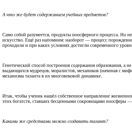
А что же будет содержанием учебных предметов?
Само собой разумеется, продукты ноосферного процесса. Но не
искусство. Ещё раз напомним: наоборот — процесс порождения,
проходили и при каких условиях достигли современного уровн
Генетический способ построения содержания образования, а н
выдающихся мудрецов, моралистов, механиков (начиная с мифи
механизма таланта в их многовековой динамике.
Итак, чтобы ученик нашёл собственное направление жизненног
этих богатств, ставших бесценными сокровищами ноосферы —
Какими же средствами можно создавать талант?