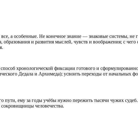
 все, а особенные. Не конечное знание — знаковые системы, не 
 образования и развития мыслей, чувств и воображения; с чего 
я.
е способ хронологической фиксации готового и сформулированно
ческого Дедала и Архимеда); усвоить переходы от начальных ф
о пути, ему за годы учёбы нужно пережить тысячи чужих судеб
 сокровищницы человечества.