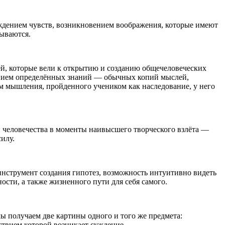
ждением чувств, возникновением воображения, которые имеют
тываются.
ей, которые вели к открытию и созданию общечеловеческих
ванием определённых знаний — обычных копий мыслей,
 мышления, пройденного учеником как наследование, у него
и человечества в моменты наивысшего творческого взлёта —
илу.
инструмент создания гипотез, возможность интуитивно видеть
ности, а также жизненного пути для себя самого.
ы получаем две картины одного и того же предмета:
ствием которой возникает суждение.