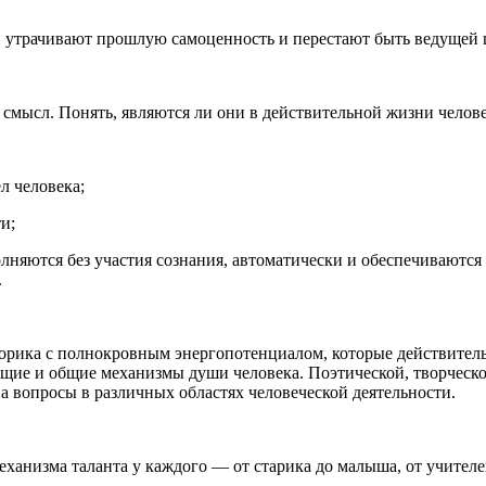
и утрачивают прошлую самоценность и перестают быть ведущей 
смысл. Понять, являются ли они в действительной жизни челове
л человека;
и;
олняются без участия сознания, автоматически и обеспечиваются
.
торика с полнокровным энергопотенциалом, которые действител
щие и общие механизмы души человека. Поэтической, творческо
а вопросы в различных областях человеческой деятельности.
ханизма таланта у каждого — от старика до малыша, от учителе