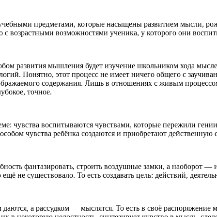
 учебными предметами, которые насыщены развитием мысли, ро
но с возрастными возможностями ученика, у которого они воспи
собом развития мышления будет изучение школьником хода мысл
логий. Понятно, этот процесс не имеет ничего общего с заучи
бражаемого содержания. Лишь в отношениях с живым процессом
убокое, точное.
хеме: чувства воспитываются чувствами, которые пережили гени
особом чувства ребёнка создаются и приобретают действенную с
ность фантазировать, строить воздушные замки, а наоборот — 
ещё не существовало. То есть создавать цель: действий, деятель
аются, а рассудком — мыслятся. То есть в своё распоряжение м
х в некоторую целостность, синтезирует чувство в мысль, след