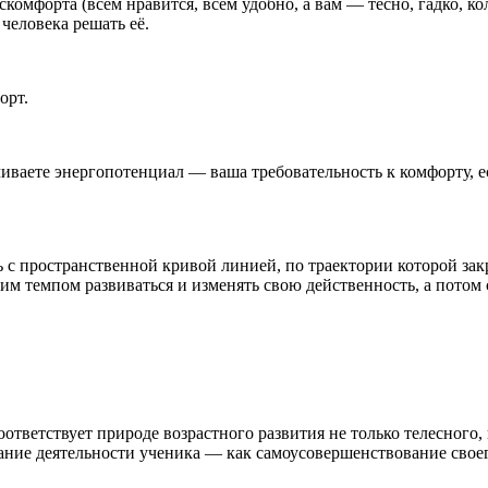
омфорта (всем нравится, всем удобно, а вам — тесно, гадко, кол
 человека решать её.
орт.
чиваете энергопотенциал — ваша требовательность к комфорту, е
 с пространственной кривой линией, по траектории которой закр
им темпом развиваться и изменять свою действенность, а потом
соответствует природе возрастного развития не только телесного
ние деятельности ученика — как самоусовершенствование своег