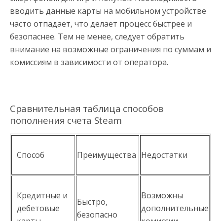
вводить данные карты на мобильном устройстве
часто отпадает, что делает процесс быстрее и
безопаснее. Тем не менее, следует обратить
внимание на возможные ограничения по суммам и
комиссиям в зависимости от оператора.
Сравнительная таблица способов
пополнения счета Steam
Способ
Преимущества
Недостатки
Кредитные и
Возможны
Быстро,
дебетовые
дополнительные
безопасно