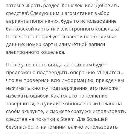
затем выбрать раздел ‘Кошелёк’ или ‘Добавить
средства’. Следующим шагом станет выбор
варианта пополнения, будь то использование
банковской карты или электронного кошелька.
После этого потребуется ввести необходимые
данные: номер карты или учётной записи
электронного кошелька.
После успешного ввода данных вам будет
предложено подтвердить операцию. Убедитесь,
что вы проверили всю информацию, прежде чем
нажимать кнопку подтверждения, это поможет
избежать ошибок. Как только пополнение
завершится, вы увидите обновлённый баланс на
своём аккаунте, и сможете сразу же использовать
средства на покупки в Steam. Для большей
безопасности, напомним, важно использовать