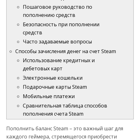
Пошаговое руководство по
пополнению средств
Безопасность при пополнении
средств
Часто задаваемые вопросы
Способы зачисления денег на счет Steam
Использование кредитных и
дебетовых карт
Электронные кошельки
Подарочные карты Steam
Мобильные платежи
Сравнительная таблица способов
пополнения счета Steam
Пополнить баланс Steam – это важный шаг для
каждого геймера, стремящегося приобрести