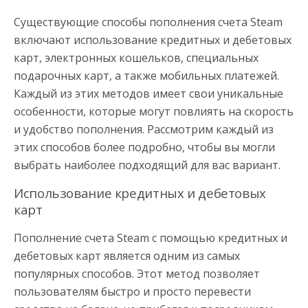
Существующие способы пополнения счета Steam
включают использование кредитных и дебетовых
карт, электронных кошельков, специальных
подарочных карт, а также мобильных платежей.
Каждый из этих методов имеет свои уникальные
особенности, которые могут повлиять на скорость
и удобство пополнения. Рассмотрим каждый из
этих способов более подробно, чтобы вы могли
выбрать наиболее подходящий для вас вариант.
Использование кредитных и дебетовых
карт
Пополнение счета Steam с помощью кредитных и
дебетовых карт является одним из самых
популярных способов. Этот метод позволяет
пользователям быстро и просто перевести