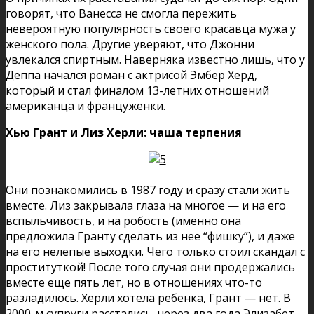
говорят, что Ванесса не смогла пережить
невероятную популярность своего красавца мужа у
женского пола. Другие уверяют, что Джонни
увлекался спиртным. Наверняка известно лишь, что у
Деппа начался роман с актрисой Эмбер Херд,
который и стал финалом 13-летних отношений
американца и француженки.
Хью Грант и Лиз Херли: чаша терпения
Они познакомились в 1987 году и сразу стали жить
вместе. Лиз закрывала глаза на многое — и на его
вспыльчивость, и на робость (именно она
предложила Гранту сделать из нее “фишку”), и даже
на его нелепые выходки. Чего только стоил скандал с
проституткой! После того случая они продержались
вместе еще пять лет, но в отношениях что-то
разладилось. Херли хотела ребенка, Грант — нет. В
2000-м супруги расстались, через два года Элизабет