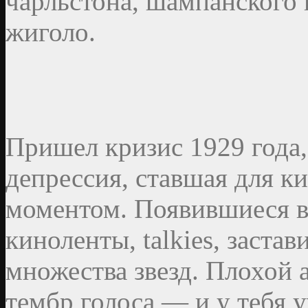
чарльстона, шампанского 
жиголо.
Пришел кризис 1929 года,
депрессия, ставшая для 
моментом. Появившиеся в
киноленты, talkies, заста
множества звезд. Плохой
тембр голоса — и у тебя 