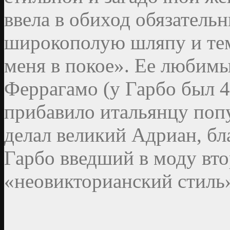
ввела в обиход обязательн
широкополую шляпу и тем
меня в покое». Ее любим
Феррагамо (у Гарбо был 42
прибавило итальянцу поп
делал великий Адриан, бл
Гарбо введший в моду вт
«неовикторианский стиль