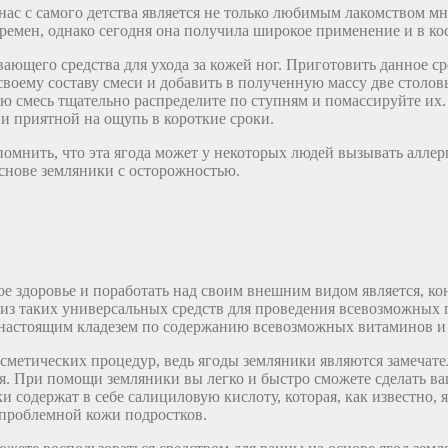
с с самого детства является не только любимым лакомством мно
времен, однако сегодня она получила широкое применение и в ко
щего средства для ухода за кожей ног. Приготовить данное сре
своему составу смеси и добавить в полученную массу две столо
 смесь тщательно распределите по ступням и помассируйте их. 
 и приятной на ощупь в короткие сроки.
омнить, что эта ягода может у некоторых людей вызывать аллер
снове земляники с осторожностью.
 здоровье и поработать над своим внешним видом является, кон
из таких универсальных средств для проведения всевозможных пр
я настоящим кладезем по содержанию всевозможных витаминов и 
осметических процедур, ведь ягоды земляники являются замечат
ия. При помощи земляники вы легко и быстро сможете сделать ва
 содержат в себе салициловую кислоту, которая, как известно,
 проблемной кожи подростков.