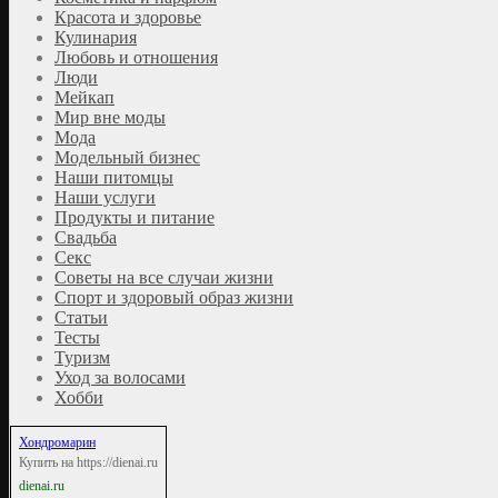
Красота и здоровье
Кулинария
Любовь и отношения
Люди
Мейкап
Мир вне моды
Мода
Модельный бизнес
Наши питомцы
Наши услуги
Продукты и питание
Свадьба
Секс
Советы на все случаи жизни
Спорт и здоровый образ жизни
Статьи
Тесты
Туризм
Уход за волосами
Хобби
Хондромарин
Купить на https://dienai.ru
dienai.ru