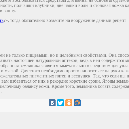
жете воспользоваться средством для ванны на основе ягод земл
ности, полчашки клубники, две чашки воды и столовая ложка к
в ванну.
ть
?», тогда обязательно возьмите на вооружение данный рецепт 
ми не только пищевыми, но и целебными свойствами. Она спосо
азвать настоящей натуральной аптекой, ведь в ней содержится 
есобранная земляника является замечательным средством для у
 и мягкой. Для этого необходимо просто наносить ее на руки ка
нежелательных пигментных пятен и веснушек. Так, что если вы н
 вам избавиться от них в рекордно короткие сроки. Ягоды зем
-щелочному балансу кожи. Кроме того, земляника богата содержа
.