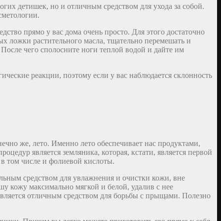
гих детишек, но и отличным средством для ухода за собой.
сметологии.
дство прямо у вас дома очень просто. Для этого достаточно
вых ложки растительного масла, тщательно перемешать и
После чего сполосните ноги теплой водой и дайте им
гические реакции, поэтому если у вас наблюдается склонность
ечно же, лето. Именно лето обеспечивает нас продуктами,
оцедур является земляника, которая, кстати, является первой
в том числе и фолиевой кислоты.
ельным средством для увлажнения и очистки кожи, вне
шу кожу максимально мягкой и белой, удалив с нее
 является отличным средством для борьбы с прыщами. Полезно