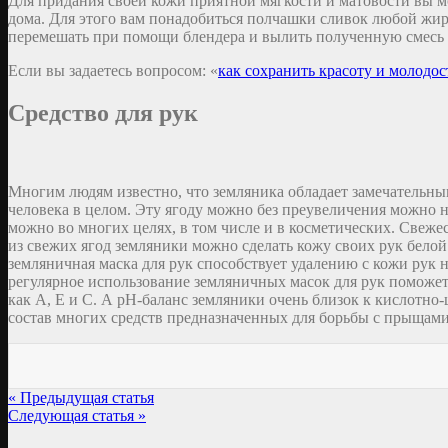
Для придания своей кожи приятной мягкости и матовости вы мо
дома. Для этого вам понадобиться полчашки сливок любой жир
перемешать при помощи блендера и вылить полученную смесь 
Если вы задаетесь вопросом: «
как сохранить красоту и молодос
Средство для рук
Многим людям известно, что земляника обладает замечательны
человека в целом. Эту ягоду можно без преувеличения можно н
можно во многих целях, в том числе и в косметических. Свеж
из свежих ягод земляники можно сделать кожу своих рук белой
земляничная маска для рук способствует удалению с кожи рук 
регулярное использование земляничных масок для рук поможет
как А, Е и С. А pH-баланс земляники очень близок к кислотно
состав многих средств предназначенных для борьбы с прыщами
« Предыдущая статья
Следующая статья »