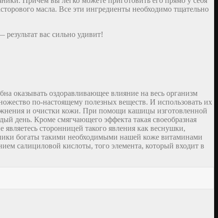
яники. Причем вы легко можете приготовить его прямо у себя
асторового масла. Все эти ингредиенты необходимо тщательно
— результат вас сильно удивит!
бна оказывать оздоравливающее влияние на весь организм
множество по-настоящему полезных веществ. И использовать их
влажнения и очистки кожи. При помощи кашицы изготовленной
ждый день. Кроме смягчающего эффекта такая своеобразная
е являетесь сторонницей такого явления как веснушки,
ляники богаты такими необходимыми нашей коже витаминами
нием салициловой кислоты, того элемента, который входит в