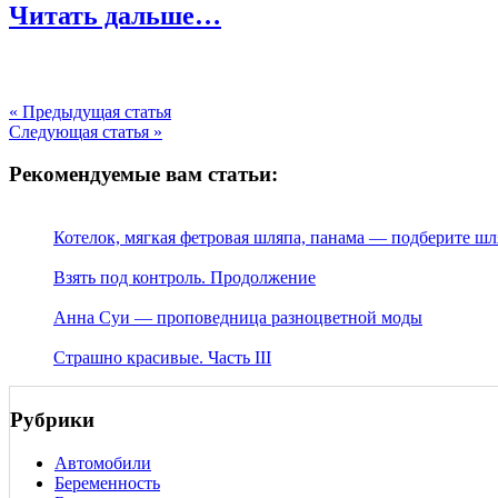
Читать дальше…
« Предыдущая статья
Следующая статья »
Рекомендуемые вам статьи:
Котелок, мягкая фетровая шляпа, панама — подберите шля
Взять под контроль. Продолжение
Анна Суи — проповедница разноцветной моды
Страшно красивые. Часть III
Рубрики
Автомобили
Беременность