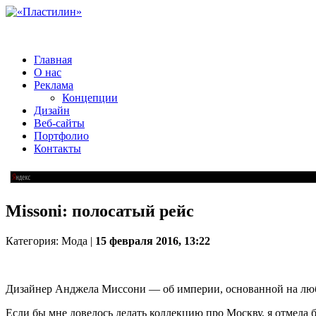
Главная
О нас
Реклама
Концепции
Дизайн
Веб-сайты
Портфолио
Контакты
Missoni: полосатый рейс
Категория: Мода |
15 февраля 2016, 13:22
Дизайнер Анджела Миссони — об империи, основанной на любв
Если бы мне довелось делать коллекцию про Москву, я отмела б