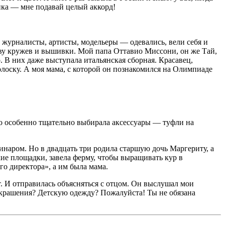
нка — мне подавай целый аккорд!
, журналисты, артисты, модельеры — одевались, вели себя и
дству кружев и вышивки. Мой папа Оттавио Миссони, он же Тай,
 В них даже выступала итальянская сборная. Красавец,
лоску. А моя мама, с которой он познакомился на Олимпиаде
о особенно тщательно выбирала аксессуары — туфли на
ринаром. Но в двадцать три родила старшую дочь Маргериту, а
кие площадки, завела ферму, чтобы выращивать кур в
го директора», а им была мама.
ет. И отправилась объясняться с отцом. Он выслушал мои
 украшения? Детскую одежду? Пожалуйста! Ты не обязана