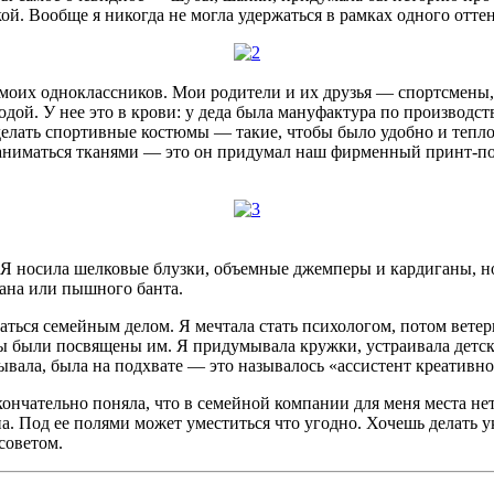
й. Вообще я никогда не могла удержаться в рамках одного отте
нь моих одноклассников. Мои родители и их друзья — спортсмены
 модой. У нее это в крови: у деда была мануфактура по произво
делать спортивные костюмы — такие, чтобы было удобно и тепло.
 заниматься тканями — это он придумал наш фирменный принт-по
 Я носила шелковые блузки, объемные джемперы и кардиганы, н
бана или пышного банта.
маться семейным делом. Я мечтала стать психологом, потом вете
оты были посвящены им. Я придумывала кружки, устраивала детс
ывала, была на подхвате — это называлось «ассистент креативно
окончательно поняла, что в семейной компании для меня места н
па. Под ее полями может уместиться что угодно. Хочешь делать
советом.