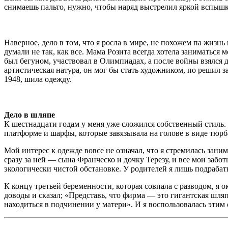
снимаешь пальто, нужно, чтобы наряд выстрелил яркой вспышко
Наверное, дело в том, что я росла в мире, не похожем па жиз
думали не так, как все. Мама Розита всегда хотела заниматься
был бегуном, участвовал в Олимпиадах, а после войны взялся 
артистическая натура, он мог бы стать художником, по решил
1948, шила одежду.
Дело в шляпе
К шестнадцати годам у меня уже сложился собственный стиль.
платформе и шарфы, которые завязывала на голове в виде тюр
Мой интерес к одежде вовсе не означал, что я стремилась зани
сразу за ней — сына Франческо и дочку Терезу, и все мои заб
экологически чистой обстановке. У родителей я лишь подрабат
К концу третьей беременности, которая совпала с разводом, я 
доводы и сказал; «Представь, что фирма — это гигантская шля
находиться в подчинении у матери». И я воспользовалась этим 