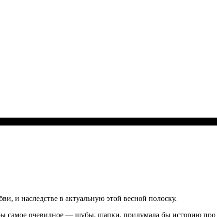
и, и наследстве в актуальную этой весной полоску.
ы самое очевидное — шубы, шапки, придумала бы историю про сле