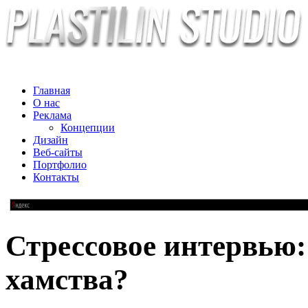
Главная
О нас
Реклама
Концепции
Дизайн
Веб-сайты
Портфолио
Контакты
Стрессовое интервью:
хамства?